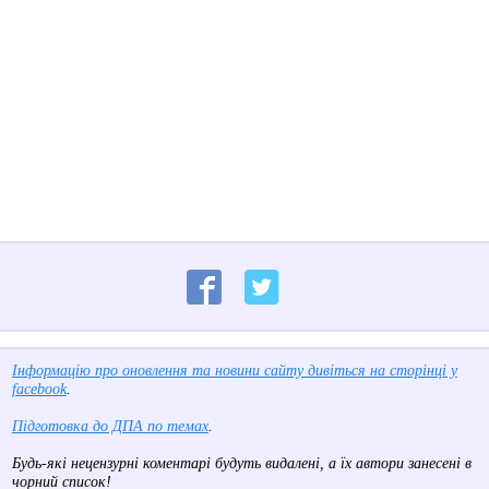
Інформацію про оновлення та новини сайту дивіться на сторінці у
facebook
.
Підготовка до ДПА по темах
.
Будь-які нецензурні коментарі будуть видалені, а їх автори занесені в
чорний список!