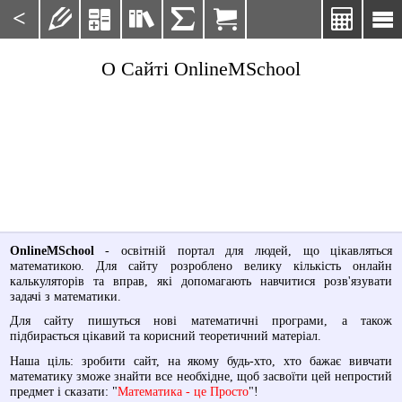
<







О Сайті OnlineMSchool
OnlineMSchool
- освітній портал для людей, що цікавляться
математикою. Для сайту розроблено велику кількість онлайн
калькуляторів та вправ, які допомагають навчитися розв'язувати
задачі з математики.
Для сайту пишуться нові математичні програми, а також
підбирається цікавий та корисний теоретичний матеріал.
Наша ціль: зробити сайт, на якому будь-хто, хто бажає вивчати
математику зможе знайти все необхідне, щоб засвоїти цей непростий
предмет і сказати: "
Математика - це Просто
"!