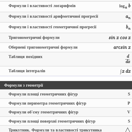
Формули і властивості логарифмів
b
log
a
Формули і властивості арифметичної прогресії
a
n
Формули і властивості геометричної прогресії
b
n
Тригонометричні формули
sin x
cos x
Обернені тригонометричні формули
arcsin x
Таблиця похідних
d
dx
Таблиця інтегралів
∫x dx
Формули з геометрії
Формули площі геометричних фігур
S
Формули периметра геометричних фігур
P
Формули об'єму геометричних фігур
V
Формули площі поверхні геометричних фігур
S
Трикутник. Формули та властивості трикутника