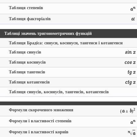
Таблиця степенів
n
a
Таблиця факторіалів
a
!
Таблиці значень тригонометричних функцій
Таблиця Брадіса: синуси, косинуси, тангенси і котангенси
Таблиця синусів
sin x
Таблиця косинусів
cos x
Таблиця тангенсів
tg x
Таблиця котангенсів
ctg x
Таблиця синусів, косинусів, тангенсів, котангенсів
Формули скороченого множення
2
a
b
(
±
)
Формули і властивості степенів
n
a
Формули і властивості корнів
n
a
√