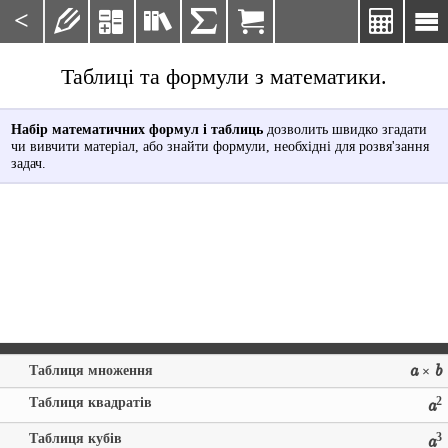
<







Таблиці та формули з математики.
Набір математичних формул і таблиць
дозволить швидко згадати
чи вивчити матеріал, або знайти формули, необхідні для розвя'зання
задач.
Таблиця множення
a
b
×
Таблиця квадратів
2
a
Таблиця кубів
3
a