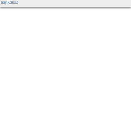
вводу чисел
.