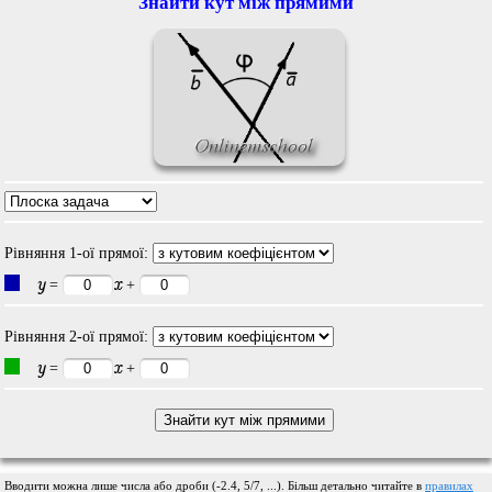
Знайти кут між прямими
Рівняння 1-ої прямої:
y
x
=
+
Рівняння 2-ої прямої:
y
x
=
+
Вводити можна лише числа або дроби (-2.4, 5/7, ...). Більш детально читайте в
правилах