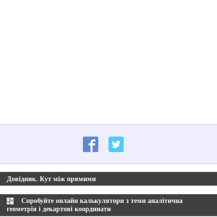
Довідник. Кут між прямими
Спробуйте онлайн калькулятори з теми аналітична
геометрія і декартові координати