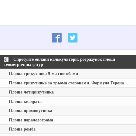
Спробуйте онлайн калькулятори, розрахунок площі
геометричних фігур
Площа трикутника 9-ма способами
Площа трикутника за трьома сторонами. Формула Герона
Площа чотирикутника
Площа квадрата
Площа прямокутника
Площа паралелограма
Площа ромба