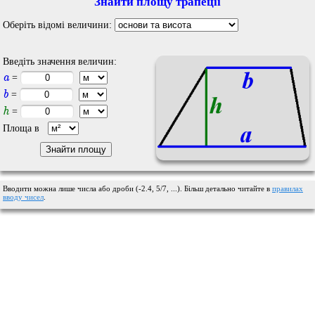
Знайти площу трапеції
Оберіть відомі величини:
Введіть значення величин:
a
=
b
=
h
=
Площа в
Вводити можна лише числа або дроби (-2.4, 5/7, ...). Більш детально читайте в
правилах
вводу чисел
.