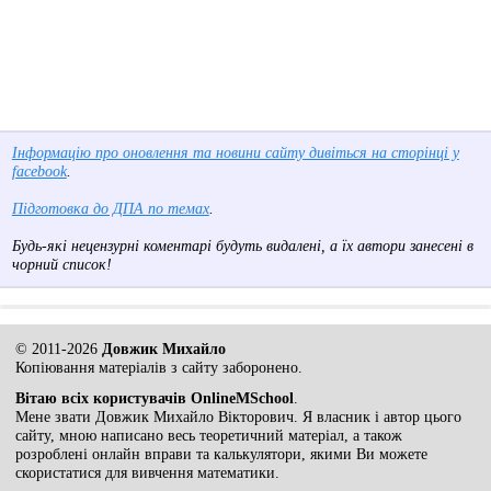
Інформацію про оновлення та новини сайту дивіться на сторінці у
facebook
.
Підготовка до ДПА по темах
.
Будь-які нецензурні коментарі будуть видалені, а їх автори занесені в
чорний список!
© 2011-2026
Довжик Михайло
Копіювання матеріалів з сайту заборонено.
Вітаю всіх користувачів OnlineMSchool
.
Мене звати Довжик Михайло Вікторович. Я власник і автор цього
сайту, мною написано весь теоретичний матеріал, а також
розроблені онлайн вправи та калькулятори, якими Ви можете
скористатися для вивчення математики.