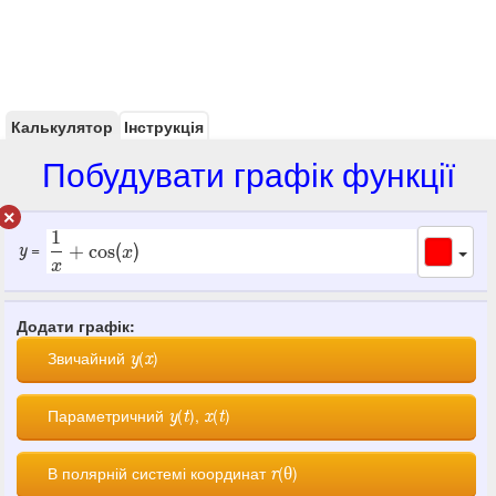
Калькулятор
Інструкція
Побудувати графік функції
1
(
)
=
+
cos
y
x
x
1
+
cos
(
)
x
x
Додати графік:
Звичайний
(
)
y
x
Параметричний
(
),
(
)
y
t
x
t
В полярній системі координат
(
)
r
θ