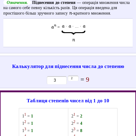
Означення.
Піднесення до степеня
— операція множення числа
на самого себе певну кількість разів. Ця операція введена для
n
простішого більш зручного запису
-кратного множення.
n
a
a
a
·
· ... ·
a
=
n
Калькулятор для піднесення числа до степеню
=
9
Таблиця степенів чисел від 1 до 10
1
1
1
=
1
2
=
2
2
2
1
=
1
2
=
4
3
3
1
=
1
2
=
8