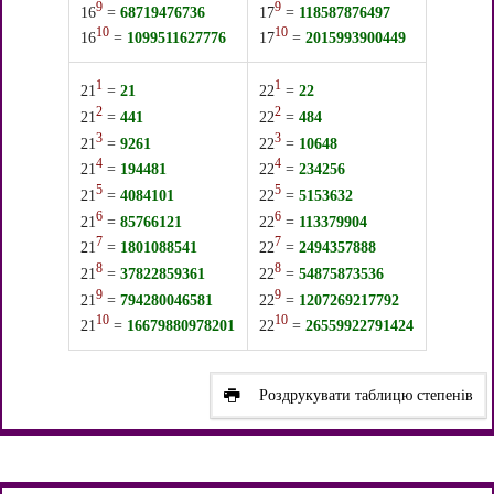
9
9
16
=
68719476736
17
=
118587876497
10
10
16
=
1099511627776
17
=
2015993900449
1
1
21
=
21
22
=
22
2
2
21
=
441
22
=
484
3
3
21
=
9261
22
=
10648
4
4
21
=
194481
22
=
234256
5
5
21
=
4084101
22
=
5153632
6
6
21
=
85766121
22
=
113379904
7
7
21
=
1801088541
22
=
2494357888
8
8
21
=
37822859361
22
=
54875873536
9
9
21
=
794280046581
22
=
1207269217792
10
10
21
=
16679880978201
22
=
26559922791424
Роздрукувати таблицю степенів
