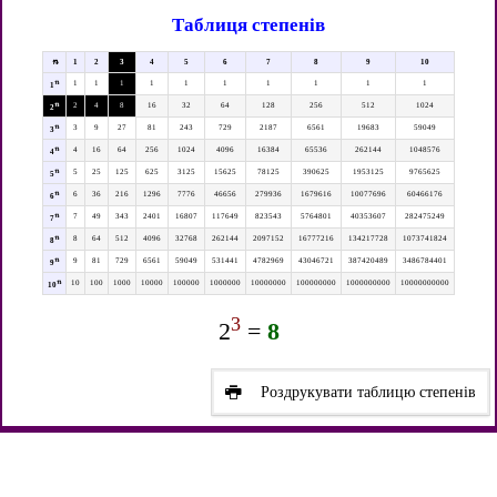
Таблиця степенів
n
1
2
3
4
5
6
7
8
9
10
n
1
1
1
1
1
1
1
1
1
1
1
n
2
4
8
16
32
64
128
256
512
1024
2
n
3
9
27
81
243
729
2187
6561
19683
59049
3
n
4
16
64
256
1024
4096
16384
65536
262144
1048576
4
n
5
25
125
625
3125
15625
78125
390625
1953125
9765625
5
n
6
36
216
1296
7776
46656
279936
1679616
10077696
60466176
6
n
7
49
343
2401
16807
117649
823543
5764801
40353607
282475249
7
n
8
64
512
4096
32768
262144
2097152
16777216
134217728
1073741824
8
n
9
81
729
6561
59049
531441
4782969
43046721
387420489
3486784401
9
n
10
100
1000
10000
100000
1000000
10000000
100000000
1000000000
10000000000
10
3
2
=
8
Роздрукувати таблицю степенів
