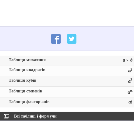
Таблиця множення
a
b
×
Таблиця квадратів
2
a
Таблиця кубів
3
a
Таблиця степенів
n
a
Таблиця факторіалів
a
!
Всі таблиці і формули
