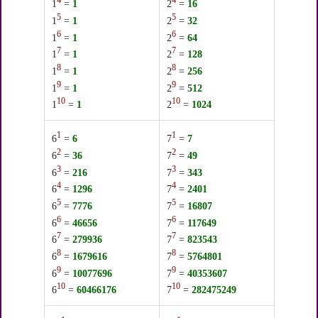
4
4
1
=
1
2
=
16
5
5
1
=
1
2
=
32
6
6
1
=
1
2
=
64
7
7
1
=
1
2
=
128
8
8
1
=
1
2
=
256
9
9
1
=
1
2
=
512
10
10
1
=
1
2
=
1024
1
1
6
=
6
7
=
7
2
2
6
=
36
7
=
49
3
3
6
=
216
7
=
343
4
4
6
=
1296
7
=
2401
5
5
6
=
7776
7
=
16807
6
6
6
=
46656
7
=
117649
7
7
6
=
279936
7
=
823543
8
8
6
=
1679616
7
=
5764801
9
9
6
=
10077696
7
=
40353607
10
10
6
=
60466176
7
=
282475249