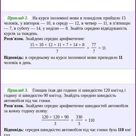
Приклад 2.
На курси іноземної мови в понеділок прийшло 15
чоловік, у вівторок — 10, в середу — 12, в четвер — 11, в п'ятницю
— 7, в суботу — 14, у неділю — 8. Знайти середню відвідуваність
курсів за тиждень.
Розв'язок.
Знайдемо середнє арифметичне:
15 + 10 + 12 + 11 + 7 + 14 + 8
77
=
= 11
7
7
Відповідь:
в середньому на курси іноземної мови приходило
11
чоловік в день.
Приклад 3.
Гонщик їхав дві години зі швидкістю 120 км/год і
годину зі швидкістю 90 км/год. Знайдіть середню швидкість
автомобіля під час гонки.
Розв'язок.
Знайдемо середнє арифметичне швидкостей автомобіля
за кожну годину шляху:
120 + 120 + 90
330
=
= 110
3
3
Відповідь:
середня швидкістю автомобіля під час гонки була
110
км/
год.