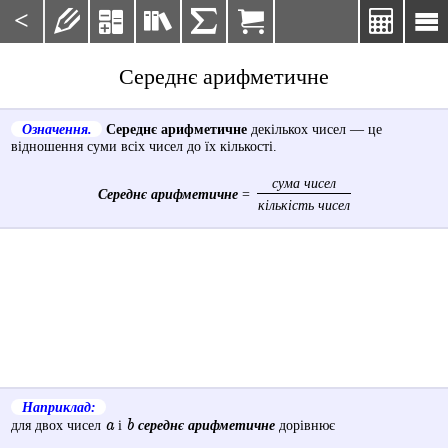
<







Середнє арифметичне
Означення.
Середнє арифметичне
декількох чисел — це
відношення суми всіх чисел до їх кількості.
сума чисел
Середнє арифметичне
=
кількість чисел
Наприклад:
a
b
для двох чисел
і
середнє арифметичне
дорівнює