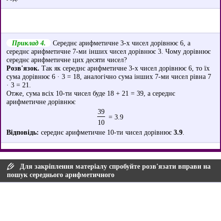
Приклад 4.
Середнє арифметичне 3-х чисел дорівнює 6, а
середнє арифметичне 7-ми інших чисел дорівнює 3. Чому дорівнює
середнє арифметичне цих десяти чисел?
Розв'язок.
Так як середнє арифметичне 3-х чисел дорівнює 6, то їх
сума дорівнює 6 · 3 = 18, аналогічно сума інших 7-ми чисел рівна 7
· 3 = 21.
Отже, сума всіх 10-ти чисел буде 18 + 21 = 39, а середнє
арифметичне дорівнює
39
= 3.9
10
Відповідь:
середнє арифметичне 10-ти чисел дорівнює
3.9
.
Для закріплення матеріалу спробуйте розв'язати вправи на
пошук середнього арифметичного