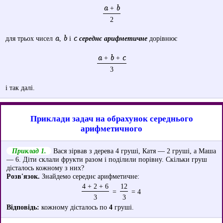
a
b
+
2
a
b
c
для трьох чисел
,
і
середнє арифметичне
дорівнює
a
b
c
+
+
3
і так далі.
Приклади задач на обрахунок середнього
арифметичного
Приклад 1.
Вася зірвав з дерева 4 груші, Катя — 2 груші, а Маша
— 6. Діти склали фрукти разом і поділили порівну. Скільки груш
дісталось кожному з них?
Розв'язок.
Знайдемо середнє арифметичне:
4 + 2 + 6
12
=
= 4
3
3
Відповідь:
кожному дісталось по
4
груші.