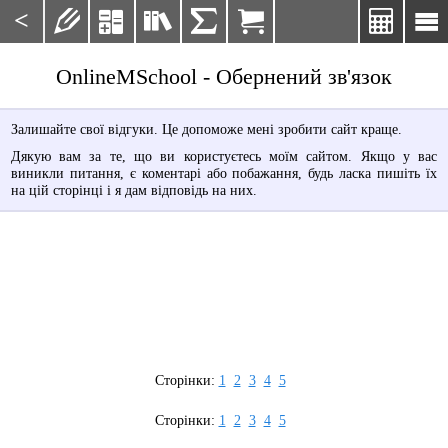
<







OnlineMSchool - Обернений зв'язок
Залишайте свої відгуки. Це допоможе мені зробити сайт краще.
Дякую вам за те, що ви користуєтесь моїм сайтом. Якщо у вас
виникли питання, є коментарі або побажання, будь ласка пишіть їх
на цій сторінці і я дам відповідь на них.
Сторінки:
1
2
3
4
5
Сторінки:
1
2
3
4
5