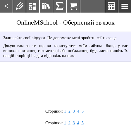
<







OnlineMSchool - Обернений зв'язок
Залишайте свої відгуки. Це допоможе мені зробити сайт краще.
Дякую вам за те, що ви користуєтесь моїм сайтом. Якщо у вас
виникли питання, є коментарі або побажання, будь ласка пишіть їх
на цій сторінці і я дам відповідь на них.
Сторінки:
1
2
3
4
5
Сторінки:
1
2
3
4
5