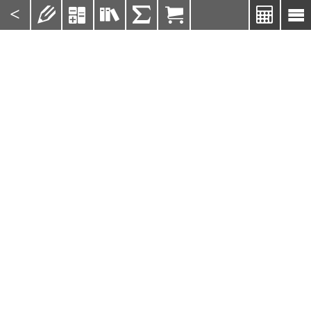
<






