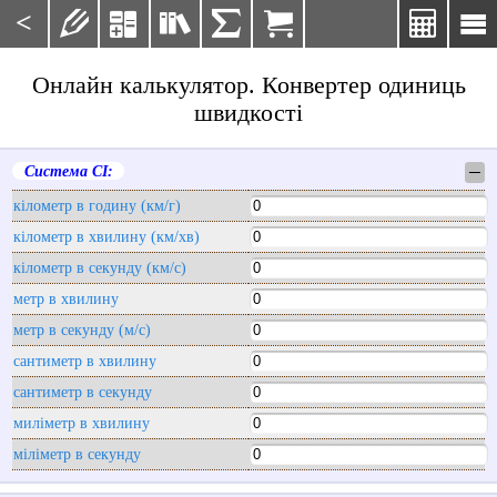
<







Онлайн калькулятор. Конвертер одиниць
швидкості
Система СІ:
─
кілометр в годину (км/г)
кілометр в хвилину (км/хв)
кілометр в секунду (км/с)
метр в хвилину
метр в секунду (м/с)
сантиметр в хвилину
сантиметр в секунду
миліметр в хвилину
міліметр в секунду