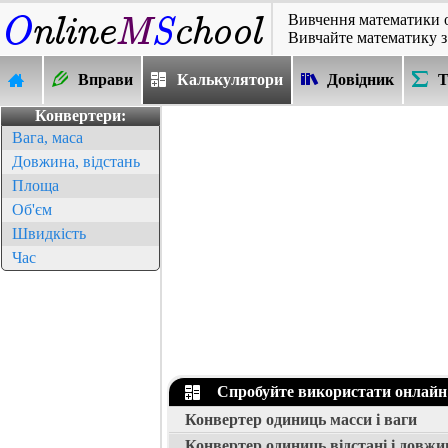
Вивчення математики 
Вивчайте математику з
Вправи
Калькулятори
Довідник
Т
Конвертери:
Вага, маса
Довжина, відстань
Площа
Об'єм
Швидкість
Час
Спробуйте використати онлайн
Конвертер одиниць масси і ваги
Конвертер одиниць відстані і довжи