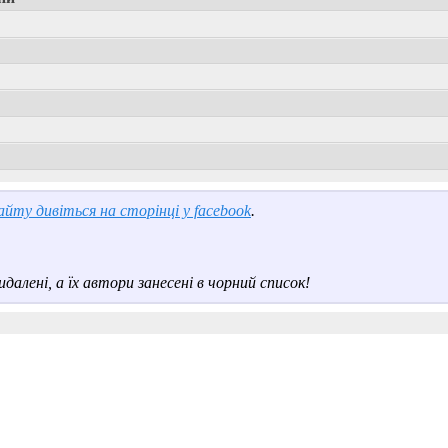
йту дивіться на сторінці у facebook
.
далені, а їх автори занесені в чорний список!