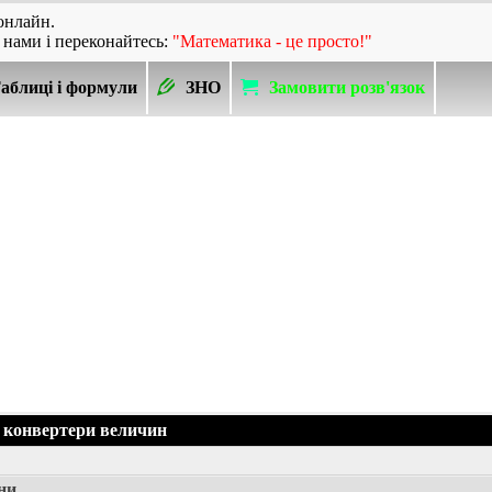
онлайн.
 нами і переконайтесь:
"Математика - це просто!"
аблиці і формули
ЗНО
Замовити розв'язок
 конвертери величин
ни