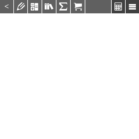
<






