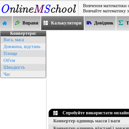
Вивчення математики 
Вивчайте математику з
Вправи
Калькулятори
Довідник
Т
Конвертери:
Вага, маса
Довжина, відстань
Площа
Об'єм
Швидкість
Час
Спробуйте використати онлайн
Конвертер одиниць масси і ваги
Конвертер одиниць відстані і довжи