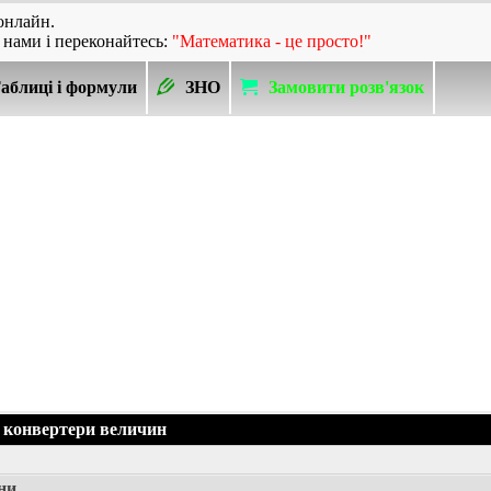
онлайн.
 нами і переконайтесь:
"Математика - це просто!"
аблиці і формули
ЗНО
Замовити розв'язок
 конвертери величин
ни