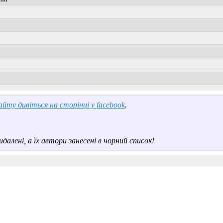
йту дивіться на сторінці у facebook
.
далені, а їх автори занесені в чорний список!