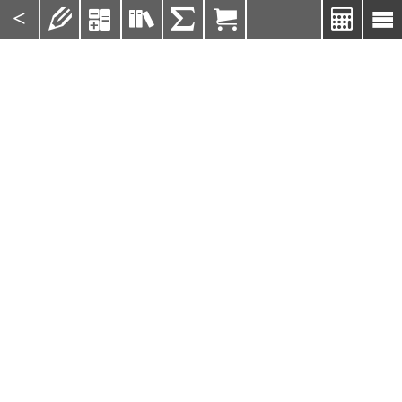
<






