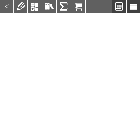
<






