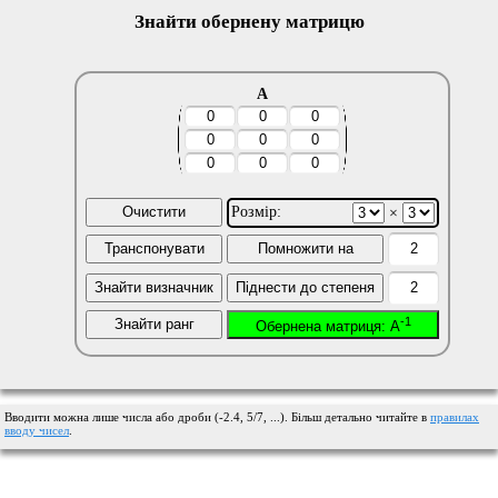
Знайти обернену матрицю
A
Розмір:
×
Очистити
Транспонувати
Помножити на
Знайти визначник
Піднести до степеня
-1
Знайти ранг
Обернена матриця: A
Вводити можна лише числа або дроби (-2.4, 5/7, ...). Більш детально читайте в
правилах
вводу чисел
.