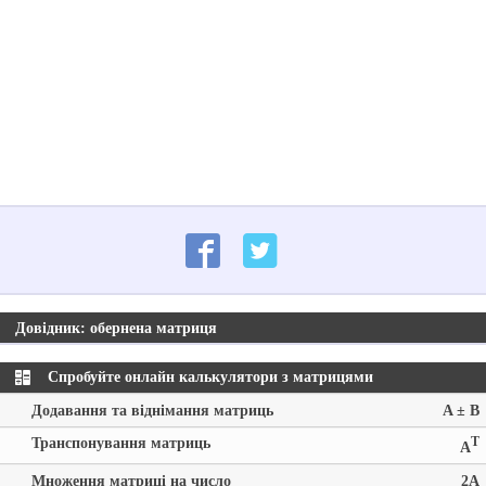
Довідник: обернена матриця
Спробуйте онлайн калькулятори з матрицями
Додавання та віднімання матриць
A ± B
Транспонування матриць
T
A
Множення матриці на число
2A