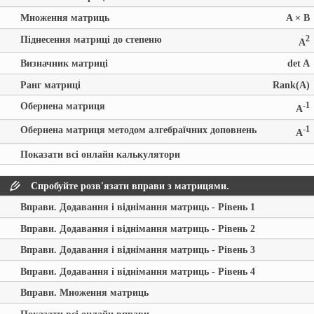
Множення матриць
A × B
Піднесення матриці до степеню
2
A
Визначник матриці
det A
Ранг матриці
Rank(A)
Обернена матриця
-1
A
Обернена матриця методом алгебраїчних доповнень
-1
A
Показати всі онлайн калькулятори
Спробуйте розв'язати вправи з матрицями.
Вправи. Додавання і віднімання матриць - Рівень 1
Вправи. Додавання і віднімання матриць - Рівень 2
Вправи. Додавання і віднімання матриць - Рівень 3
Вправи. Додавання і віднімання матриць - Рівень 4
Вправи. Множення матриць
Показати всі онлайн вправи