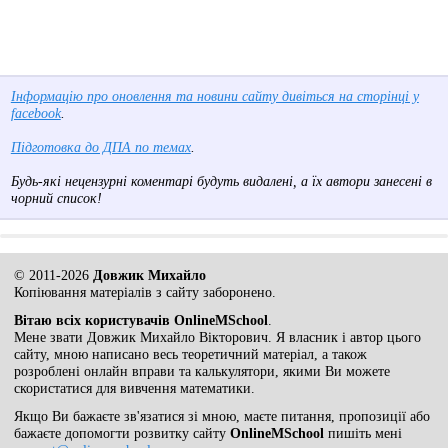
Інформацію про оновлення та новини сайту дивіться на сторінці у
facebook
.
Підготовка до ДПА по темах
.
Будь-які нецензурні коментарі будуть видалені, а їх автори занесені в
чорний список!
© 2011-2026
Довжик Михайло
Копіювання матеріалів з сайту заборонено.
Вітаю всіх користувачів OnlineMSchool
.
Мене звати Довжик Михайло Вікторович. Я власник і автор цього
сайту, мною написано весь теоретичний матеріал, а також
розроблені онлайн вправи та калькулятори, якими Ви можете
скористатися для вивчення математики.
Якщо Ви бажаєте зв'язатися зі мною, маєте питання, пропозиції або
бажаєте допомогти розвитку сайту
OnlineMSchool
пишіть мені