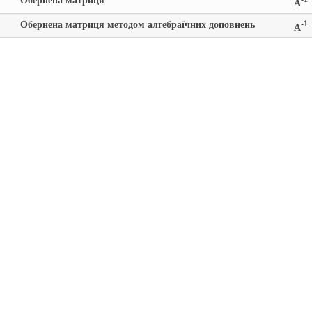
Обернена матриця
A
Обернена матриця методом алгебраїчних доповнень
-1
A