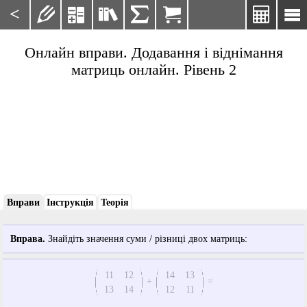
<







Онлайн вправи. Додавання і віднімання
матриць онлайн. Рівень 2
Вправи
Інструкція
Теорія
Вправа.
Знайдіть значення суми / різниці двох матриць:
11
12
14
13
+
=
13
14
12
11