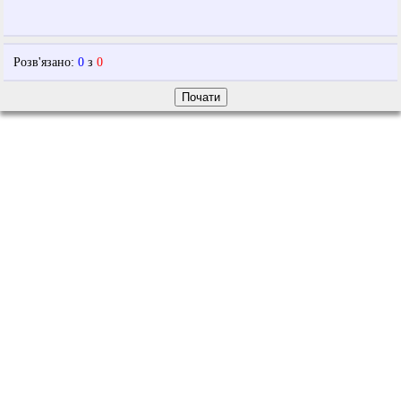
Розв'язано
:
0
з
0