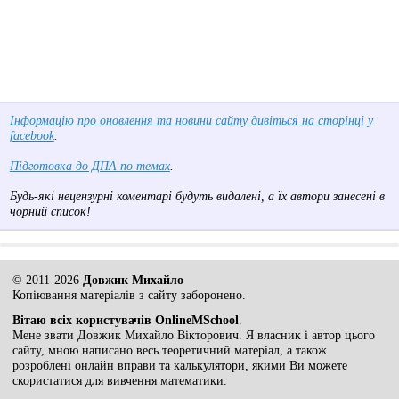
Інформацію про оновлення та новини сайту дивіться на сторінці у
facebook
.
Підготовка до ДПА по темах
.
Будь-які нецензурні коментарі будуть видалені, а їх автори занесені в
чорний список!
© 2011-2026
Довжик Михайло
Копіювання матеріалів з сайту заборонено.
Вітаю всіх користувачів OnlineMSchool
.
Мене звати Довжик Михайло Вікторович. Я власник і автор цього
сайту, мною написано весь теоретичний матеріал, а також
розроблені онлайн вправи та калькулятори, якими Ви можете
скористатися для вивчення математики.