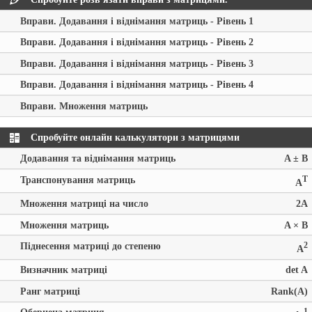
Вправи. Додавання і віднімання матриць - Рівень 1
Вправи. Додавання і віднімання матриць - Рівень 2
Вправи. Додавання і віднімання матриць - Рівень 3
Вправи. Додавання і віднімання матриць - Рівень 4
Вправи. Множення матриць
Спробуйте онлайн калькулятори з матрицями
Додавання та віднімання матриць
A ± B
Транспонування матриць
T
A
Множення матриці на число
2A
Множення матриць
A × B
Піднесення матриці до степеню
2
A
Визначник матриці
det A
Ранг матриці
Rank(A)
-1