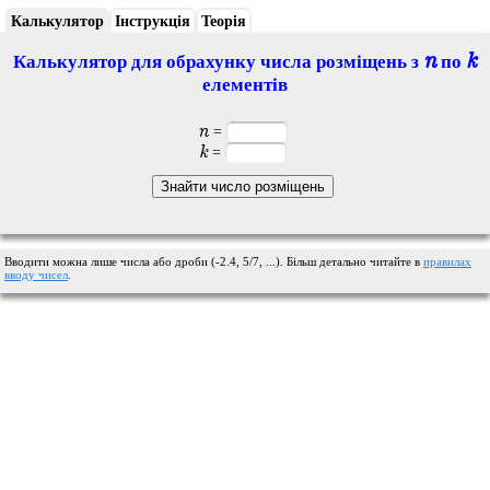
Калькулятор
Інструкція
Теорія
n
k
Калькулятор для обрахунку числа розміщень з
по
елементів
n
=
k
=
Вводити можна лише числа або дроби (-2.4, 5/7, ...). Більш детально читайте в
правилах
вводу чисел
.