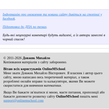
Інформацію про оновлення та новини сайту дивіться на сторінці у
facebook
.
Підготовка до ДПА по темах
.
Будь-які нецензурні коментарі будуть видалені, а їх автори занесені в
чорний список!
© 2011-2026
Довжик Михайло
Копіювання матеріалів з сайту заборонено.
Вітаю всіх користувачів OnlineMSchool
.
Мене звати Довжик Михайло Вікторович. Я власник і автор цього
сайту, мною написано весь теоретичний матеріал, а також
розроблені онлайн вправи та калькулятори, якими Ви можете
скористатися для вивчення математики.
Якщо Ви бажаєте зв'язатися зі мною, маєте питання, пропозиції або
бажаєте допомогти розвитку сайту
OnlineMSchool
пишіть мені
support@onlinemschool.com