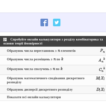
Спробуйте онлайн калькулятори з розділу комбінаторика та
основи теорії ймовірності
n
P
Обрахунок числа перестановок з
елементів
n
n
k
k
Обрахунок числа розміщень з
по
A
n
n
k
k
Обрахунок числа сполучень з
по
C
n
Обрахунок математичного сподівання дискретного
M
X
[
]
розподілу
Обрахунок дисперсії дискретного розподілу
D
X
[
]
Показати всі онлайн калькулятори