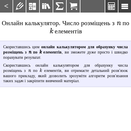
<







n
Онлайн калькулятор. Число розміщень з
по
k
елементів
Скориставшись цим
онлайн калькулятором для обрахунку числа
n
k
розміщень з
по
елементів
, ви зможете дуже просто і швидко
порахувати результат.
Скориставшись онлайн калькулятором для обрахунку числа
n
k
розміщень з
по
елементів, ви отримаєте детальний розв'язок
вашого прикладу, який дозволить зрозуміти алгоритм розв'язання
таких задач і закріпити вивчений матеріал.