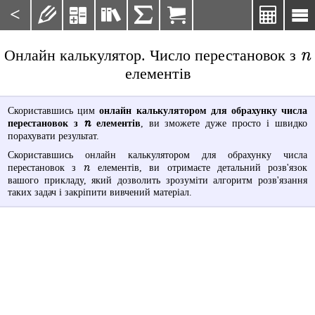
<







n
Онлайн калькулятор. Число перестановок з
елементів
Скориставшись цим
онлайн калькулятором для обрахунку числа
n
перестановок з
елементів
, ви зможете дуже просто і швидко
порахувати результат.
Скориставшись онлайн калькулятором для обрахунку числа
n
перестановок з
елементів, ви отримаєте детальний розв'язок
вашого прикладу, який дозволить зрозуміти алгоритм розв'язання
таких задач і закріпити вивчений матеріал.