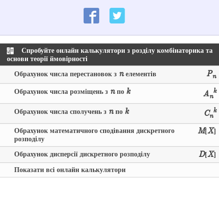
Спробуйте онлайн калькулятори з розділу комбінаторика та
основи теорії ймовірності
n
P
Обрахунок числа перестановок з
елементів
n
n
k
k
Обрахунок числа розміщень з
по
A
n
n
k
k
Обрахунок числа сполучень з
по
C
n
Обрахунок математичного сподівання дискретного
M
X
[
]
розподілу
Обрахунок дисперсії дискретного розподілу
D
X
[
]
Показати всі онлайн калькулятори