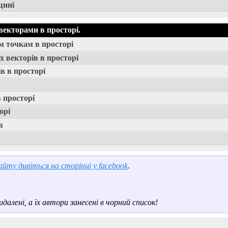
щині
векторами в просторі.
м точкам в просторі
х векторів в просторі
в в просторі
 просторі
орі
в
йту дивіться на сторінці у facebook
.
далені, а їх автори занесені в чорний список!