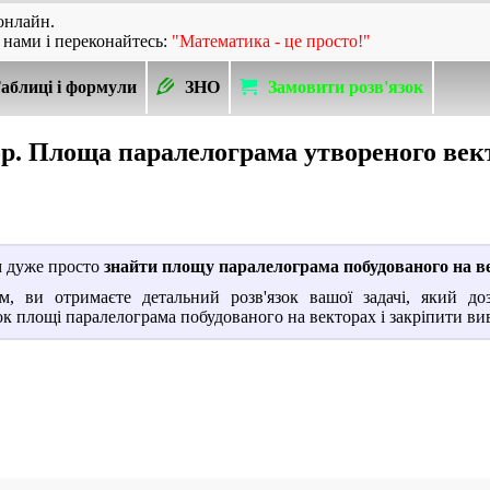
онлайн.
 нами і переконайтесь:
"Математика - це просто!"
аблиці і формули
ЗНО
Замовити розв'язок
р. Площа паралелограма утвореного век
м дуже просто
знайти площу паралелограма побудованого на в
, ви отримаєте детальний розв'язок вашої задачі, який доз
ок площі паралелограма побудованого на векторах і закріпити ви