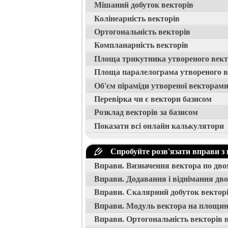
Мішаний добуток векторів
Колінеарність векторів
Ортогональність векторів
Компланарність векторів
Площа трикутника утвореного век
Площа паралелограма утвореного 
Об'єм піраміди утвореної векторам
Перевірка чи є вектори базисом
Розклад векторів за базисом
Показати всі онлайн калькулятори
Спробуйте розв'язати вправи з 
Вправи. Визначення вектора по дв
Вправи. Додавання і віднімання дво
Вправи. Скалярний добуток вектор
Вправи. Модуль вектора на площин
Вправи. Ортогональність векторів 