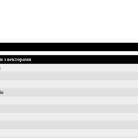
и з векторами
м
ів