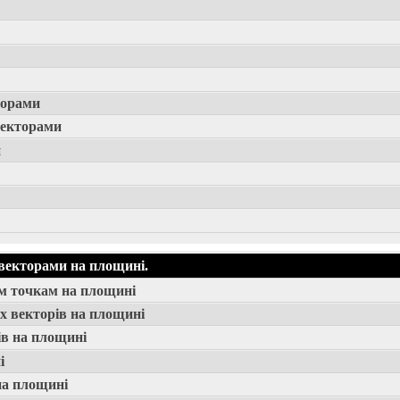
торами
векторами
и
векторами на площині.
ом точкам на площині
х векторів на площині
ів на площині
і
на площині