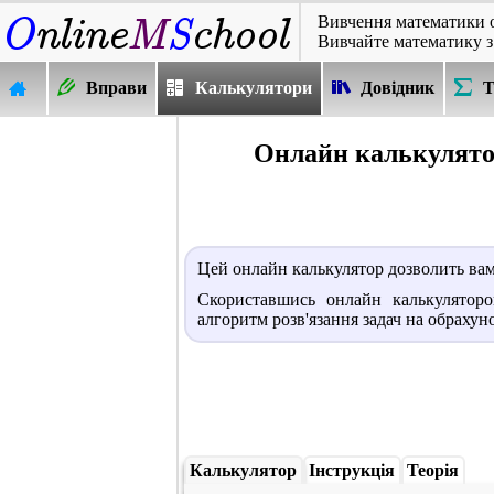
Вивчення математики 
Вивчайте математику з
Вправи
Калькулятори
Довідник
Т
Онлайн калькулято
Цей онлайн калькулятор дозволить ва
Скориставшись онлайн калькулятором
алгоритм розв'язання задач на обрахун
Калькулятор
Інструкція
Теорія