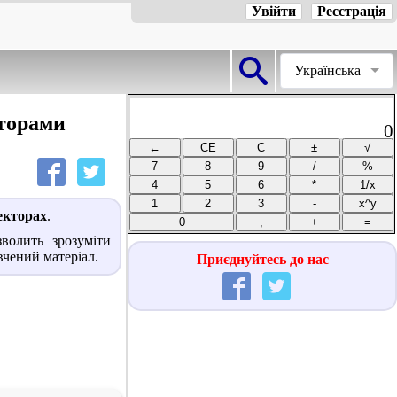
Увійти
Реєстрація
Українська
торами
0
екторах
.
волить зрозуміти
вчений матеріал.
Приєднуйтесь до нас