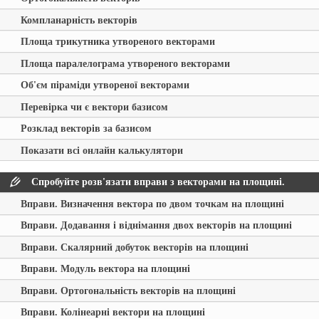
Компланарність векторів
Площа трикутника утвореного векторами
Площа паралелограма утвореного векторами
Об'єм піраміди утвореної векторами
Перевірка чи є вектори базисом
Розклад векторів за базисом
Показати всі онлайн калькулятори
Спробуйте розв'язати вправи з векторами на площині.
Вправи. Визначення вектора по двом точкам на площині
Вправи. Додавання і віднімання двох векторів на площині
Вправи. Скалярний добуток векторів на площині
Вправи. Модуль вектора на площині
Вправи. Ортогональність векторів на площині
Вправи. Колінеарні вектори на площині