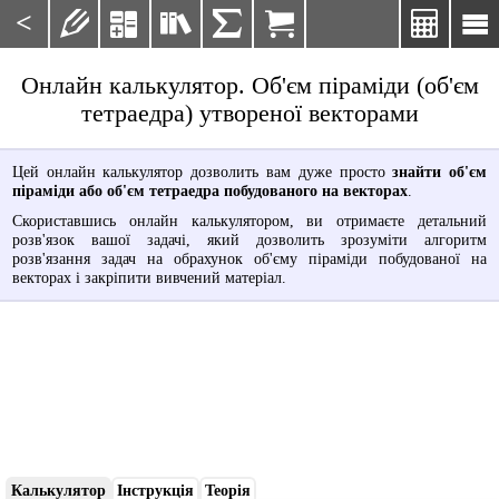
<







Онлайн калькулятор. Об'єм піраміди (об'єм
тетраедра) утвореної векторами
Цей онлайн калькулятор дозволить вам дуже просто
знайти об'єм
піраміди або об'єм тетраедра побудованого на векторах
.
Скориставшись онлайн калькулятором, ви отримаєте детальний
розв'язок вашої задачі, який дозволить зрозуміти алгоритм
розв'язання задач на обрахунок об'єму піраміди побудованої на
векторах і закріпити вивчений матеріал.
Калькулятор
Інструкція
Теорія