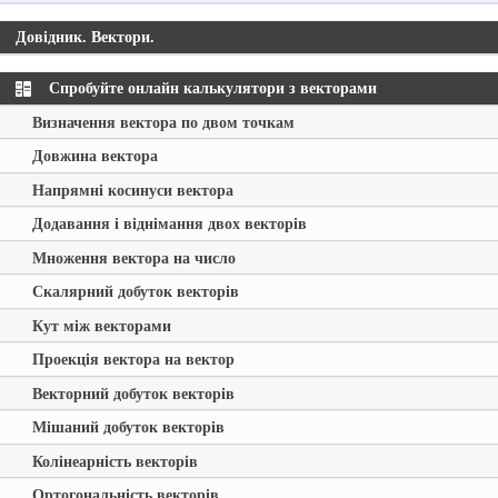
Довідник. Вектори.
Спробуйте онлайн калькулятори з векторами
Визначення вектора по двом точкам
Довжина вектора
Напрямні косинуси вектора
Додавання і віднімання двох векторів
Множення вектора на число
Скалярний добуток векторів
Кут між векторами
Проекція вектора на вектор
Векторний добуток векторів
Мішаний добуток векторів
Колінеарність векторів
Ортогональність векторів