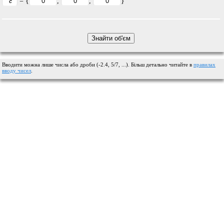
= {
,
,
}
Вводити можна лише числа або дроби (-2.4, 5/7, ...). Більш детально читайте в
правилах
вводу чисел
.