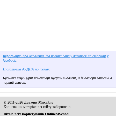
Інформацію про оновлення та новини сайту дивіться на сторінці у
facebook
.
Підготовка до ДПА по темах
.
Будь-які нецензурні коментарі будуть видалені, а їх автори занесені в
чорний список!
© 2011-2026
Довжик Михайло
Копіювання матеріалів з сайту заборонено.
Вітаю всіх користувачів OnlineMSchool
.