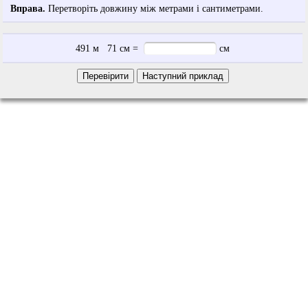
Вправа.
Перетворіть довжину між метрами і сантиметрами.
491
м
71
см
=
см