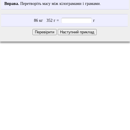
Вправа.
Перетворіть масу між кілограмами і грамами.
86
кг
352
г
=
г