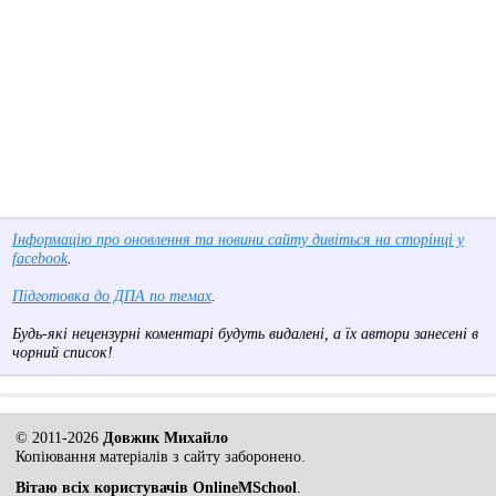
Інформацію про оновлення та новини сайту дивіться на сторінці у
facebook
.
Підготовка до ДПА по темах
.
Будь-які нецензурні коментарі будуть видалені, а їх автори занесені в
чорний список!
© 2011-2026
Довжик Михайло
Копіювання матеріалів з сайту заборонено.
Вітаю всіх користувачів OnlineMSchool
.