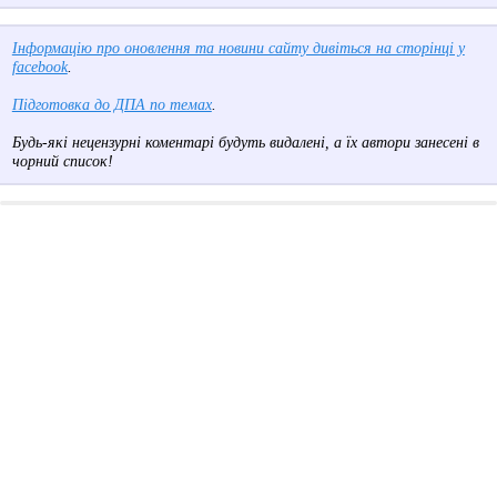
Інформацію про оновлення та новини сайту дивіться на сторінці у
facebook
.
Підготовка до ДПА по темах
.
Будь-які нецензурні коментарі будуть видалені, а їх автори занесені в
чорний список!