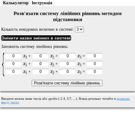
Калькулятор
Інструкція
Розв'язати систему лінійних рівнянь методом
підстановки
Кількість невідомих величин в системі:
Змінити назви змінних в системі
Заповніть систему лінійних рівнянь:
x
x
x
+
+
=
1
2
3
x
x
x
+
+
=
1
2
3
x
x
x
+
+
=
1
2
3
Вводити можна лише числа або дроби (-2.4, 5/7, ...). Більш детально читайте в
правилах
вводу чисел
.