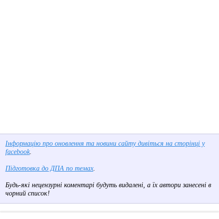
Інформацію про оновлення та новини сайту дивіться на сторінці у
facebook
.
Підготовка до ДПА по темах
.
Будь-які нецензурні коментарі будуть видалені, а їх автори занесені в
чорний список!