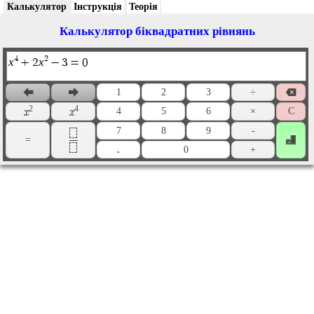
Калькулятор
Інструкція
Теорія
Калькулятор біквадратних рівнянь
4
2
x
x
+
2
−
3
=
0
1
2
3
÷



2
4
4
5
6
×
С
x
x
7
8
9
-
=

.
0
+