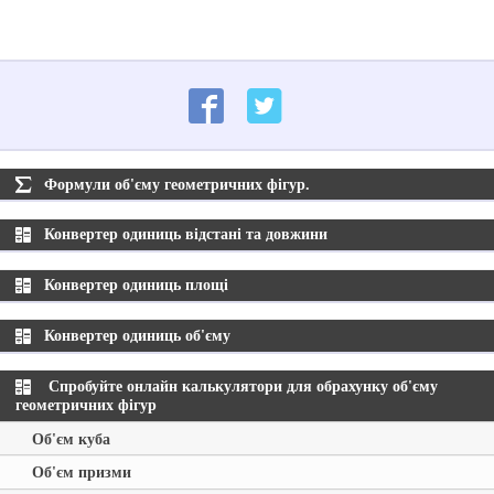
Формули об'єму геометричних фігур.
Конвертер одиниць відстані та довжини
Конвертер одиниць площі
Конвертер одиниць об'єму
Спробуйте онлайн калькулятори для обрахунку об'єму
геометричних фігур
Об'єм куба
Об'єм призми