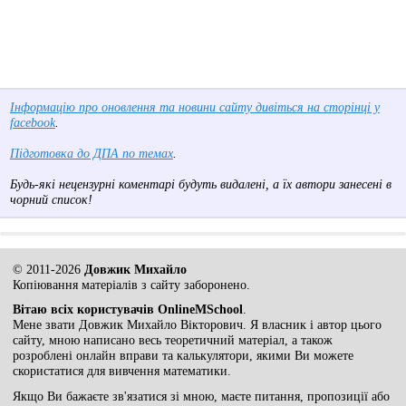
Інформацію про оновлення та новини сайту дивіться на сторінці у
facebook
.
Підготовка до ДПА по темах
.
Будь-які нецензурні коментарі будуть видалені, а їх автори занесені в
чорний список!
© 2011-2026
Довжик Михайло
Копіювання матеріалів з сайту заборонено.
Вітаю всіх користувачів OnlineMSchool
.
Мене звати Довжик Михайло Вікторович. Я власник і автор цього
сайту, мною написано весь теоретичний матеріал, а також
розроблені онлайн вправи та калькулятори, якими Ви можете
скористатися для вивчення математики.
Якщо Ви бажаєте зв'язатися зі мною, маєте питання, пропозиції або