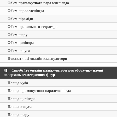
Об'єм прямокутного паралелепіпеда
Об'єм паралелепіпеда
Об'єм піраміди
Об'єм правильного тетраедра
Об'єм шару
Об'єм циліндра
Об'єм конуса
Показати всі онлайн калькулятори
Спробуйте онлайн калькулятори для обрахунку площі
поверхонь геометричних фігур
Площа куба
Площа прямокутного паралелепіпеда
Площа циліндра
Площа конуса
Площа шару