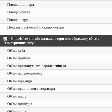
Площа циліндра
Площа конуса
Площа шару
Показати всі онлайн калькулятори
Спробуйте онлайн калькулятори для обрахунку об'єму
геометричних фігур
Об'єм куба
Об'єм призми
Об'єм прямокутного паралелепіпеда
Об'єм паралелепіпеда
Об'єм піраміди
Об'єм правильного тетраедра
Об'єм шару
Об'єм циліндра
Об'єм конуса