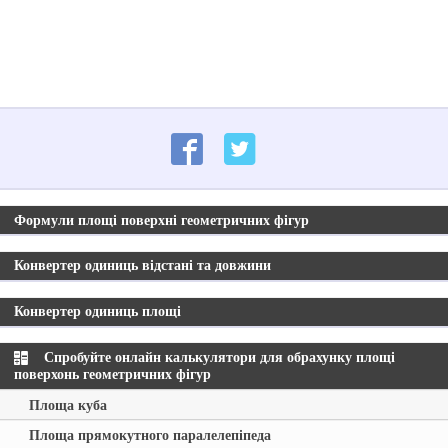
Формули площі поверхні геометричних фігур
Конвертер одиниць відстані та довжини
Конвертер одиниць площі
Спробуйте онлайн калькулятори для обрахунку площі
поверхонь геометричних фігур
Площа куба
Площа прямокутного паралелепіпеда