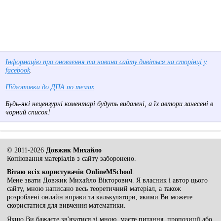
Інформацію про оновлення та новини сайту дивіться на сторінці у
facebook
.
Підготовка до ДПА по темах
.
Будь-які нецензурні коментарі будуть видалені, а їх автори занесені в
чорний список!
© 2011-2026
Довжик Михайло
Копіювання матеріалів з сайту заборонено.
Вітаю всіх користувачів OnlineMSchool
.
Мене звати Довжик Михайло Вікторович. Я власник і автор цього
сайту, мною написано весь теоретичний матеріал, а також
розроблені онлайн вправи та калькулятори, якими Ви можете
скористатися для вивчення математики.
Якщо Ви бажаєте зв'язатися зі мною, маєте питання, пропозиції або