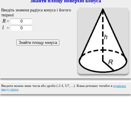
Знайти площу поверхні конуса
Введіть значеня радіуса конуса і йогого
твірної
R
=
l
=
Вводити можна лише числа або дроби (-2.4, 5/7, ...). Більш детально читайте в
правилах
вводу чисел
.