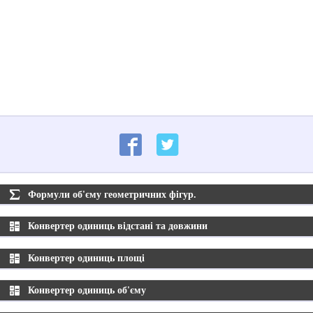
Формули об'єму геометричних фігур.
Конвертер одиниць відстані та довжини
Конвертер одиниць площі
Конвертер одиниць об'єму