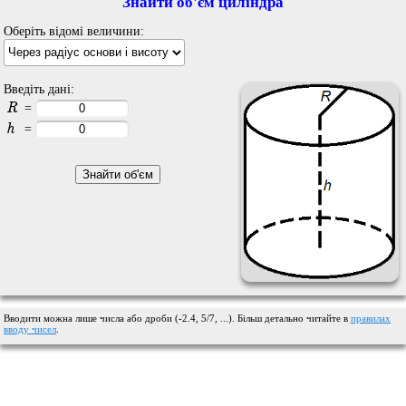
Знайти об'єм циліндра
Оберіть відомі величини:
Введіть дані:
R
=
h
=
Вводити можна лише числа або дроби (-2.4, 5/7, ...). Більш детально читайте в
правилах
вводу чисел
.