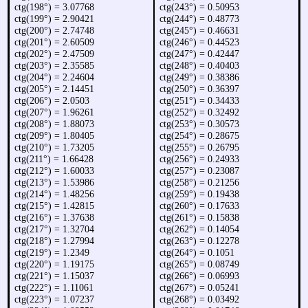
ctg(198°) = 3.07768
ctg(243°) = 0.50953
ctg(199°) = 2.90421
ctg(244°) = 0.48773
ctg(200°) = 2.74748
ctg(245°) = 0.46631
ctg(201°) = 2.60509
ctg(246°) = 0.44523
ctg(202°) = 2.47509
ctg(247°) = 0.42447
ctg(203°) = 2.35585
ctg(248°) = 0.40403
ctg(204°) = 2.24604
ctg(249°) = 0.38386
ctg(205°) = 2.14451
ctg(250°) = 0.36397
ctg(206°) = 2.0503
ctg(251°) = 0.34433
ctg(207°) = 1.96261
ctg(252°) = 0.32492
ctg(208°) = 1.88073
ctg(253°) = 0.30573
ctg(209°) = 1.80405
ctg(254°) = 0.28675
ctg(210°) = 1.73205
ctg(255°) = 0.26795
ctg(211°) = 1.66428
ctg(256°) = 0.24933
ctg(212°) = 1.60033
ctg(257°) = 0.23087
ctg(213°) = 1.53986
ctg(258°) = 0.21256
ctg(214°) = 1.48256
ctg(259°) = 0.19438
ctg(215°) = 1.42815
ctg(260°) = 0.17633
ctg(216°) = 1.37638
ctg(261°) = 0.15838
ctg(217°) = 1.32704
ctg(262°) = 0.14054
ctg(218°) = 1.27994
ctg(263°) = 0.12278
ctg(219°) = 1.2349
ctg(264°) = 0.1051
ctg(220°) = 1.19175
ctg(265°) = 0.08749
ctg(221°) = 1.15037
ctg(266°) = 0.06993
ctg(222°) = 1.11061
ctg(267°) = 0.05241
ctg(223°) = 1.07237
ctg(268°) = 0.03492