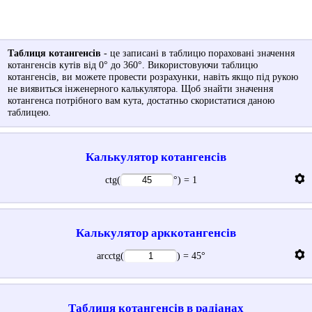
Таблиця котангенсів
- це записані в таблицю пораховані значення
котангенсів кутів від 0° до 360°. Використовуючи таблицю
котангенсів, ви можете провести розрахунки, навіть якщо під рукою
не виявиться інженерного калькулятора. Щоб знайти значення
котангенса потрібного вам кута, достатньо скористатися даною
таблицею.
Калькулятор котангенсів

ctg(
°
) =
1
Калькулятор арккотангенсів

arcctg(
) =
45
°
Таблиця котангенсів в радіанах