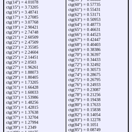
ctg(14°) = 4.01078
ctg(60°) = 0.57735
ctg(15°) = 3.73205
ctg(61°) = 0.55431
ctg(16°) = 3.48741
ctg(62°) = 0.53171
ctg(17°) = 3.27085
ctg(63°) = 0.50953
ctg(18°) = 3.07768
ctg(64°) = 0.48773
ctg(19°) = 2.90421
ctg(65°) = 0.46631
ctg(20°) = 2.74748
ctg(66°) = 0.44523
ctg(21°) = 2.60509
ctg(67°) = 0.42447
ctg(22°) = 2.47509
ctg(68°) = 0.40403
ctg(23°) = 2.35585
ctg(69°) = 0.38386
ctg(24°) = 2.24604
ctg(70°) = 0.36397
ctg(25°) = 2.14451
ctg(71°) = 0.34433
ctg(26°) = 2.0503
ctg(72°) = 0.32492
ctg(27°) = 1.96261
ctg(73°) = 0.30573
ctg(28°) = 1.88073
ctg(74°) = 0.28675
ctg(29°) = 1.80405
ctg(75°) = 0.26795
ctg(30°) = 1.73205
ctg(76°) = 0.24933
ctg(31°) = 1.66428
ctg(77°) = 0.23087
ctg(32°) = 1.60033
ctg(78°) = 0.21256
ctg(33°) = 1.53986
ctg(79°) = 0.19438
ctg(34°) = 1.48256
ctg(80°) = 0.17633
ctg(35°) = 1.42815
ctg(81°) = 0.15838
ctg(36°) = 1.37638
ctg(82°) = 0.14054
ctg(37°) = 1.32704
ctg(83°) = 0.12278
ctg(38°) = 1.27994
ctg(84°) = 0.1051
ctg(39°) = 1.2349
ctg(85°) = 0.08749