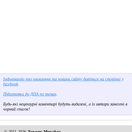
Інформацію про оновлення та новини сайту дивіться на сторінці у
facebook
.
Підготовка до ДПА по темах
.
Будь-які нецензурні коментарі будуть видалені, а їх автори занесені в
чорний список!
© 2011-2026
Довжик Михайло