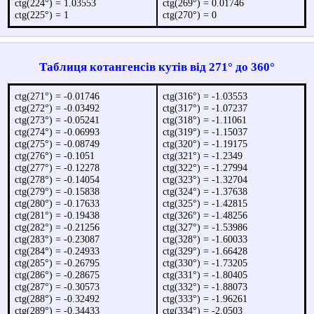
ctg(224°) = 1.03553
ctg(269°) = 0.01746
ctg(225°) = 1
ctg(270°) = 0
Таблиця котангенсів кутів від 271° до 360°
ctg(271°) = -0.01746
ctg(316°) = -1.03553
ctg(272°) = -0.03492
ctg(317°) = -1.07237
ctg(273°) = -0.05241
ctg(318°) = -1.11061
ctg(274°) = -0.06993
ctg(319°) = -1.15037
ctg(275°) = -0.08749
ctg(320°) = -1.19175
ctg(276°) = -0.1051
ctg(321°) = -1.2349
ctg(277°) = -0.12278
ctg(322°) = -1.27994
ctg(278°) = -0.14054
ctg(323°) = -1.32704
ctg(279°) = -0.15838
ctg(324°) = -1.37638
ctg(280°) = -0.17633
ctg(325°) = -1.42815
ctg(281°) = -0.19438
ctg(326°) = -1.48256
ctg(282°) = -0.21256
ctg(327°) = -1.53986
ctg(283°) = -0.23087
ctg(328°) = -1.60033
ctg(284°) = -0.24933
ctg(329°) = -1.66428
ctg(285°) = -0.26795
ctg(330°) = -1.73205
ctg(286°) = -0.28675
ctg(331°) = -1.80405
ctg(287°) = -0.30573
ctg(332°) = -1.88073
ctg(288°) = -0.32492
ctg(333°) = -1.96261
ctg(289°) = -0.34433
ctg(334°) = -2.0503