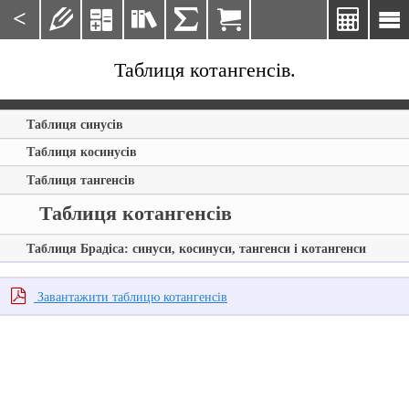
<







Таблиця котангенсів.
Таблиця синусів
Таблиця косинусів
Таблиця тангенсів
Таблиця котангенсів
Таблиця Брадіса: синуси, косинуси, тангенси і котангенси
Завантажити таблицю котангенсів