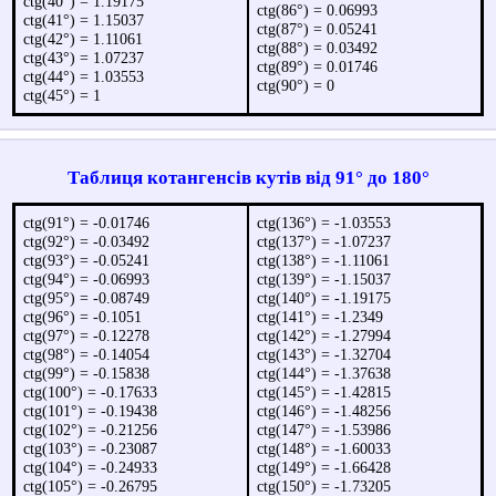
ctg(40°) = 1.19175
ctg(86°) = 0.06993
ctg(41°) = 1.15037
ctg(87°) = 0.05241
ctg(42°) = 1.11061
ctg(88°) = 0.03492
ctg(43°) = 1.07237
ctg(89°) = 0.01746
ctg(44°) = 1.03553
ctg(90°) = 0
ctg(45°) = 1
Таблиця котангенсів кутів від 91° до 180°
ctg(91°) = -0.01746
ctg(136°) = -1.03553
ctg(92°) = -0.03492
ctg(137°) = -1.07237
ctg(93°) = -0.05241
ctg(138°) = -1.11061
ctg(94°) = -0.06993
ctg(139°) = -1.15037
ctg(95°) = -0.08749
ctg(140°) = -1.19175
ctg(96°) = -0.1051
ctg(141°) = -1.2349
ctg(97°) = -0.12278
ctg(142°) = -1.27994
ctg(98°) = -0.14054
ctg(143°) = -1.32704
ctg(99°) = -0.15838
ctg(144°) = -1.37638
ctg(100°) = -0.17633
ctg(145°) = -1.42815
ctg(101°) = -0.19438
ctg(146°) = -1.48256
ctg(102°) = -0.21256
ctg(147°) = -1.53986
ctg(103°) = -0.23087
ctg(148°) = -1.60033
ctg(104°) = -0.24933
ctg(149°) = -1.66428
ctg(105°) = -0.26795
ctg(150°) = -1.73205