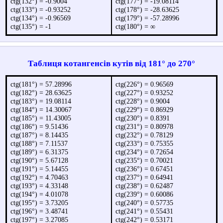
ctg(132°) = -0.9004
ctg(177°) = -19.08114
ctg(133°) = -0.93252
ctg(178°) = -28.63625
ctg(134°) = -0.96569
ctg(179°) = -57.28996
ctg(135°) = -1
ctg(180°) = ∞
Таблиця котангенсів кутів від 181° до 270°
ctg(181°) = 57.28996
ctg(226°) = 0.96569
ctg(182°) = 28.63625
ctg(227°) = 0.93252
ctg(183°) = 19.08114
ctg(228°) = 0.9004
ctg(184°) = 14.30067
ctg(229°) = 0.86929
ctg(185°) = 11.43005
ctg(230°) = 0.8391
ctg(186°) = 9.51436
ctg(231°) = 0.80978
ctg(187°) = 8.14435
ctg(232°) = 0.78129
ctg(188°) = 7.11537
ctg(233°) = 0.75355
ctg(189°) = 6.31375
ctg(234°) = 0.72654
ctg(190°) = 5.67128
ctg(235°) = 0.70021
ctg(191°) = 5.14455
ctg(236°) = 0.67451
ctg(192°) = 4.70463
ctg(237°) = 0.64941
ctg(193°) = 4.33148
ctg(238°) = 0.62487
ctg(194°) = 4.01078
ctg(239°) = 0.60086
ctg(195°) = 3.73205
ctg(240°) = 0.57735
ctg(196°) = 3.48741
ctg(241°) = 0.55431
ctg(197°) = 3.27085
ctg(242°) = 0.53171