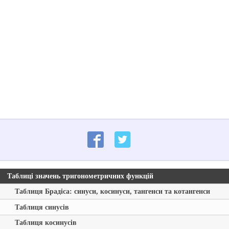
Таблиці значень тригонометричних функцій
Таблиця Брадіса: синуси, косинуси, тангенси та котангенси
Таблиця синусів
Таблиця косинусів