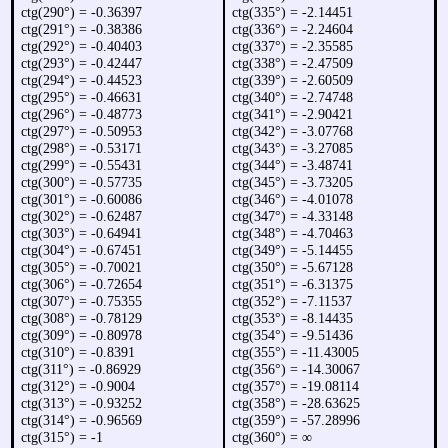
ctg(290°) = -0.36397
ctg(335°) = -2.14451
ctg(291°) = -0.38386
ctg(336°) = -2.24604
ctg(292°) = -0.40403
ctg(337°) = -2.35585
ctg(293°) = -0.42447
ctg(338°) = -2.47509
ctg(294°) = -0.44523
ctg(339°) = -2.60509
ctg(295°) = -0.46631
ctg(340°) = -2.74748
ctg(296°) = -0.48773
ctg(341°) = -2.90421
ctg(297°) = -0.50953
ctg(342°) = -3.07768
ctg(298°) = -0.53171
ctg(343°) = -3.27085
ctg(299°) = -0.55431
ctg(344°) = -3.48741
ctg(300°) = -0.57735
ctg(345°) = -3.73205
ctg(301°) = -0.60086
ctg(346°) = -4.01078
ctg(302°) = -0.62487
ctg(347°) = -4.33148
ctg(303°) = -0.64941
ctg(348°) = -4.70463
ctg(304°) = -0.67451
ctg(349°) = -5.14455
ctg(305°) = -0.70021
ctg(350°) = -5.67128
ctg(306°) = -0.72654
ctg(351°) = -6.31375
ctg(307°) = -0.75355
ctg(352°) = -7.11537
ctg(308°) = -0.78129
ctg(353°) = -8.14435
ctg(309°) = -0.80978
ctg(354°) = -9.51436
ctg(310°) = -0.8391
ctg(355°) = -11.43005
ctg(311°) = -0.86929
ctg(356°) = -14.30067
ctg(312°) = -0.9004
ctg(357°) = -19.08114
ctg(313°) = -0.93252
ctg(358°) = -28.63625
ctg(314°) = -0.96569
ctg(359°) = -57.28996
ctg(315°) = -1
ctg(360°) = ∞