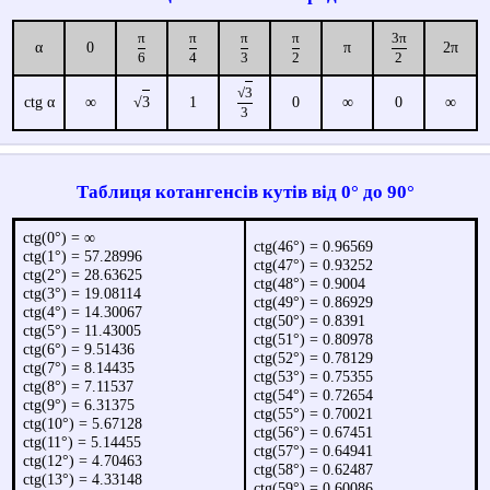
π
π
π
π
3
π
α
0
π
2
π
6
4
3
2
2
√
3
сtg
α
∞
√
3
1
0
∞
0
∞
3
Таблиця котангенсів кутів від 0° до 90°
ctg(0°) = ∞
ctg(46°) = 0.96569
ctg(1°) = 57.28996
ctg(47°) = 0.93252
ctg(2°) = 28.63625
ctg(48°) = 0.9004
ctg(3°) = 19.08114
ctg(49°) = 0.86929
ctg(4°) = 14.30067
ctg(50°) = 0.8391
ctg(5°) = 11.43005
ctg(51°) = 0.80978
ctg(6°) = 9.51436
ctg(52°) = 0.78129
ctg(7°) = 8.14435
ctg(53°) = 0.75355
ctg(8°) = 7.11537
ctg(54°) = 0.72654
ctg(9°) = 6.31375
ctg(55°) = 0.70021
ctg(10°) = 5.67128
ctg(56°) = 0.67451
ctg(11°) = 5.14455
ctg(57°) = 0.64941
ctg(12°) = 4.70463
ctg(58°) = 0.62487
ctg(13°) = 4.33148
ctg(59°) = 0.60086