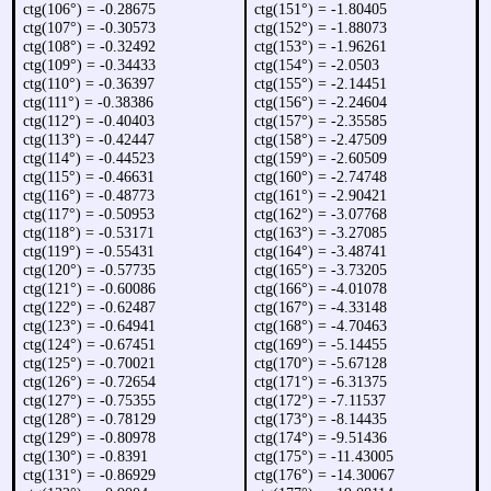
ctg(106°) = -0.28675
ctg(151°) = -1.80405
ctg(107°) = -0.30573
ctg(152°) = -1.88073
ctg(108°) = -0.32492
ctg(153°) = -1.96261
ctg(109°) = -0.34433
ctg(154°) = -2.0503
ctg(110°) = -0.36397
ctg(155°) = -2.14451
ctg(111°) = -0.38386
ctg(156°) = -2.24604
ctg(112°) = -0.40403
ctg(157°) = -2.35585
ctg(113°) = -0.42447
ctg(158°) = -2.47509
ctg(114°) = -0.44523
ctg(159°) = -2.60509
ctg(115°) = -0.46631
ctg(160°) = -2.74748
ctg(116°) = -0.48773
ctg(161°) = -2.90421
ctg(117°) = -0.50953
ctg(162°) = -3.07768
ctg(118°) = -0.53171
ctg(163°) = -3.27085
ctg(119°) = -0.55431
ctg(164°) = -3.48741
ctg(120°) = -0.57735
ctg(165°) = -3.73205
ctg(121°) = -0.60086
ctg(166°) = -4.01078
ctg(122°) = -0.62487
ctg(167°) = -4.33148
ctg(123°) = -0.64941
ctg(168°) = -4.70463
ctg(124°) = -0.67451
ctg(169°) = -5.14455
ctg(125°) = -0.70021
ctg(170°) = -5.67128
ctg(126°) = -0.72654
ctg(171°) = -6.31375
ctg(127°) = -0.75355
ctg(172°) = -7.11537
ctg(128°) = -0.78129
ctg(173°) = -8.14435
ctg(129°) = -0.80978
ctg(174°) = -9.51436
ctg(130°) = -0.8391
ctg(175°) = -11.43005
ctg(131°) = -0.86929
ctg(176°) = -14.30067