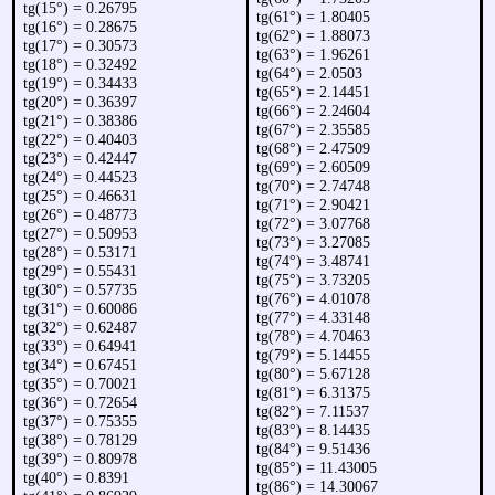
tg(15°) = 0.26795
tg(61°) = 1.80405
tg(16°) = 0.28675
tg(62°) = 1.88073
tg(17°) = 0.30573
tg(63°) = 1.96261
tg(18°) = 0.32492
tg(64°) = 2.0503
tg(19°) = 0.34433
tg(65°) = 2.14451
tg(20°) = 0.36397
tg(66°) = 2.24604
tg(21°) = 0.38386
tg(67°) = 2.35585
tg(22°) = 0.40403
tg(68°) = 2.47509
tg(23°) = 0.42447
tg(69°) = 2.60509
tg(24°) = 0.44523
tg(70°) = 2.74748
tg(25°) = 0.46631
tg(71°) = 2.90421
tg(26°) = 0.48773
tg(72°) = 3.07768
tg(27°) = 0.50953
tg(73°) = 3.27085
tg(28°) = 0.53171
tg(74°) = 3.48741
tg(29°) = 0.55431
tg(75°) = 3.73205
tg(30°) = 0.57735
tg(76°) = 4.01078
tg(31°) = 0.60086
tg(77°) = 4.33148
tg(32°) = 0.62487
tg(78°) = 4.70463
tg(33°) = 0.64941
tg(79°) = 5.14455
tg(34°) = 0.67451
tg(80°) = 5.67128
tg(35°) = 0.70021
tg(81°) = 6.31375
tg(36°) = 0.72654
tg(82°) = 7.11537
tg(37°) = 0.75355
tg(83°) = 8.14435
tg(38°) = 0.78129
tg(84°) = 9.51436
tg(39°) = 0.80978
tg(85°) = 11.43005
tg(40°) = 0.8391
tg(86°) = 14.30067