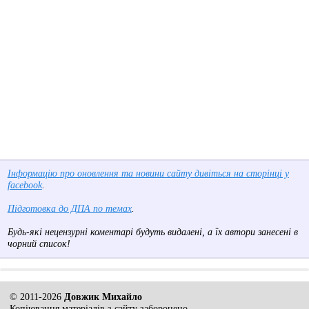
Інформацію про оновлення та новини сайту дивіться на сторінці у
facebook
.
Підготовка до ДПА по темах
.
Будь-які нецензурні коментарі будуть видалені, а їх автори занесені в
чорний список!
© 2011-2026
Довжик Михайло
Копіювання матеріалів з сайту заборонено.