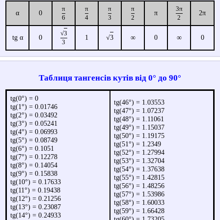
π
π
π
π
3
π
α
0
π
2
π
6
4
3
2
2
√
3
tg
α
0
1
√
3
∞
0
∞
0
3
Таблиця тангенсів кутів від 0° до 90°
tg(0°) = 0
tg(46°) = 1.03553
tg(1°) = 0.01746
tg(47°) = 1.07237
tg(2°) = 0.03492
tg(48°) = 1.11061
tg(3°) = 0.05241
tg(49°) = 1.15037
tg(4°) = 0.06993
tg(50°) = 1.19175
tg(5°) = 0.08749
tg(51°) = 1.2349
tg(6°) = 0.1051
tg(52°) = 1.27994
tg(7°) = 0.12278
tg(53°) = 1.32704
tg(8°) = 0.14054
tg(54°) = 1.37638
tg(9°) = 0.15838
tg(55°) = 1.42815
tg(10°) = 0.17633
tg(56°) = 1.48256
tg(11°) = 0.19438
tg(57°) = 1.53986
tg(12°) = 0.21256
tg(58°) = 1.60033
tg(13°) = 0.23087
tg(59°) = 1.66428
tg(14°) = 0.24933
tg(60°) = 1.73205