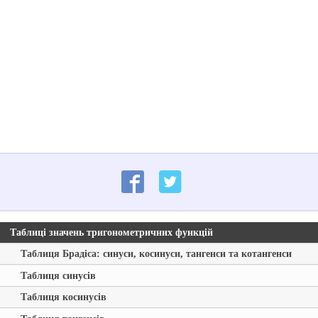
Таблиці значень тригонометричних функцій
Таблиця Брадіса: синуси, косинуси, тангенси та котангенси
Таблиця синусів
Таблиця косинусів