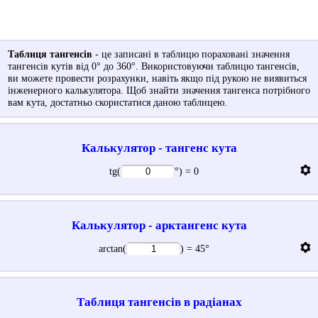
Таблиця тангенсів
- це записані в таблицю пораховані значення
тангенсів кутів від 0° до 360°. Використовуючи таблицю тангенсів,
ви можете провести розрахунки, навіть якщо під рукою не виявиться
інженерного калькулятора. Щоб знайти значення тангенса потрібного
вам кута, достатньо скористатися даною таблицею.
Калькулятор - тангенс кута

tg(
°
) =
0
Калькулятор - арктангенс кута

arctan(
) =
45
°
Таблиця тангенсів в радіанах