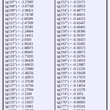
tg(107°) = -3.27085
tg(152°) = -0.53171
tg(108°) = -3.07768
tg(153°) = -0.50953
tg(109°) = -2.90421
tg(154°) = -0.48773
tg(110°) = -2.74748
tg(155°) = -0.46631
tg(111°) = -2.60509
tg(156°) = -0.44523
tg(112°) = -2.47509
tg(157°) = -0.42447
tg(113°) = -2.35585
tg(158°) = -0.40403
tg(114°) = -2.24604
tg(159°) = -0.38386
tg(115°) = -2.14451
tg(160°) = -0.36397
tg(116°) = -2.0503
tg(161°) = -0.34433
tg(117°) = -1.96261
tg(162°) = -0.32492
tg(118°) = -1.88073
tg(163°) = -0.30573
tg(119°) = -1.80405
tg(164°) = -0.28675
tg(120°) = -1.73205
tg(165°) = -0.26795
tg(121°) = -1.66428
tg(166°) = -0.24933
tg(122°) = -1.60033
tg(167°) = -0.23087
tg(123°) = -1.53986
tg(168°) = -0.21256
tg(124°) = -1.48256
tg(169°) = -0.19438
tg(125°) = -1.42815
tg(170°) = -0.17633
tg(126°) = -1.37638
tg(171°) = -0.15838
tg(127°) = -1.32704
tg(172°) = -0.14054
tg(128°) = -1.27994
tg(173°) = -0.12278
tg(129°) = -1.2349
tg(174°) = -0.1051
tg(130°) = -1.19175
tg(175°) = -0.08749
tg(131°) = -1.15037
tg(176°) = -0.06993
tg(132°) = -1.11061
tg(177°) = -0.05241