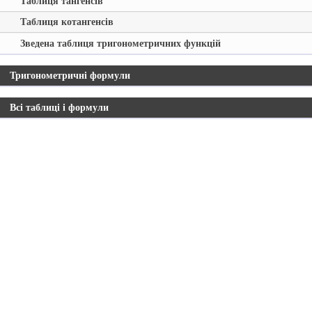
Таблиця тангенсів
Таблиця котангенсів
Зведена таблиця тригонометричних функцій
Тригонометричні формули
Всі таблиці і формули