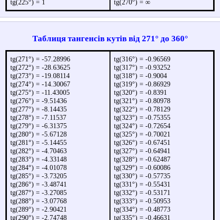
tg(225°) = 1
tg(270°) = ∞
Таблиця тангенсів кутів від 271° до 360°
tg(271°) = -57.28996
tg(316°) = -0.96569
tg(272°) = -28.63625
tg(317°) = -0.93252
tg(273°) = -19.08114
tg(318°) = -0.9004
tg(274°) = -14.30067
tg(319°) = -0.86929
tg(275°) = -11.43005
tg(320°) = -0.8391
tg(276°) = -9.51436
tg(321°) = -0.80978
tg(277°) = -8.14435
tg(322°) = -0.78129
tg(278°) = -7.11537
tg(323°) = -0.75355
tg(279°) = -6.31375
tg(324°) = -0.72654
tg(280°) = -5.67128
tg(325°) = -0.70021
tg(281°) = -5.14455
tg(326°) = -0.67451
tg(282°) = -4.70463
tg(327°) = -0.64941
tg(283°) = -4.33148
tg(328°) = -0.62487
tg(284°) = -4.01078
tg(329°) = -0.60086
tg(285°) = -3.73205
tg(330°) = -0.57735
tg(286°) = -3.48741
tg(331°) = -0.55431
tg(287°) = -3.27085
tg(332°) = -0.53171
tg(288°) = -3.07768
tg(333°) = -0.50953
tg(289°) = -2.90421
tg(334°) = -0.48773
tg(290°) = -2.74748
tg(335°) = -0.46631