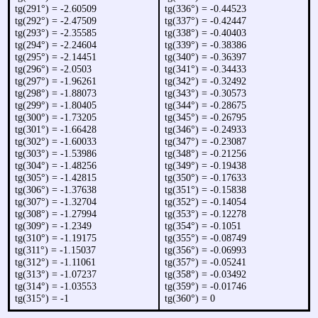
tg(291°) = -2.60509
tg(336°) = -0.44523
tg(292°) = -2.47509
tg(337°) = -0.42447
tg(293°) = -2.35585
tg(338°) = -0.40403
tg(294°) = -2.24604
tg(339°) = -0.38386
tg(295°) = -2.14451
tg(340°) = -0.36397
tg(296°) = -2.0503
tg(341°) = -0.34433
tg(297°) = -1.96261
tg(342°) = -0.32492
tg(298°) = -1.88073
tg(343°) = -0.30573
tg(299°) = -1.80405
tg(344°) = -0.28675
tg(300°) = -1.73205
tg(345°) = -0.26795
tg(301°) = -1.66428
tg(346°) = -0.24933
tg(302°) = -1.60033
tg(347°) = -0.23087
tg(303°) = -1.53986
tg(348°) = -0.21256
tg(304°) = -1.48256
tg(349°) = -0.19438
tg(305°) = -1.42815
tg(350°) = -0.17633
tg(306°) = -1.37638
tg(351°) = -0.15838
tg(307°) = -1.32704
tg(352°) = -0.14054
tg(308°) = -1.27994
tg(353°) = -0.12278
tg(309°) = -1.2349
tg(354°) = -0.1051
tg(310°) = -1.19175
tg(355°) = -0.08749
tg(311°) = -1.15037
tg(356°) = -0.06993
tg(312°) = -1.11061
tg(357°) = -0.05241
tg(313°) = -1.07237
tg(358°) = -0.03492
tg(314°) = -1.03553
tg(359°) = -0.01746
tg(315°) = -1
tg(360°) = 0