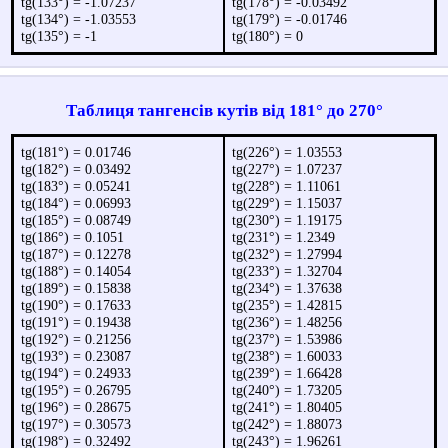
tg(133°) = -1.07237
tg(178°) = -0.03492
tg(134°) = -1.03553
tg(179°) = -0.01746
tg(135°) = -1
tg(180°) = 0
Таблиця тангенсів кутів від 181° до 270°
tg(181°) = 0.01746
tg(226°) = 1.03553
tg(182°) = 0.03492
tg(227°) = 1.07237
tg(183°) = 0.05241
tg(228°) = 1.11061
tg(184°) = 0.06993
tg(229°) = 1.15037
tg(185°) = 0.08749
tg(230°) = 1.19175
tg(186°) = 0.1051
tg(231°) = 1.2349
tg(187°) = 0.12278
tg(232°) = 1.27994
tg(188°) = 0.14054
tg(233°) = 1.32704
tg(189°) = 0.15838
tg(234°) = 1.37638
tg(190°) = 0.17633
tg(235°) = 1.42815
tg(191°) = 0.19438
tg(236°) = 1.48256
tg(192°) = 0.21256
tg(237°) = 1.53986
tg(193°) = 0.23087
tg(238°) = 1.60033
tg(194°) = 0.24933
tg(239°) = 1.66428
tg(195°) = 0.26795
tg(240°) = 1.73205
tg(196°) = 0.28675
tg(241°) = 1.80405
tg(197°) = 0.30573
tg(242°) = 1.88073
tg(198°) = 0.32492
tg(243°) = 1.96261