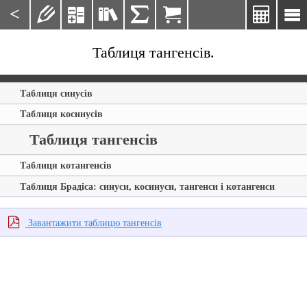
<







Таблиця тангенсів.
Таблиця синусів
Таблиця косинусів
Таблиця тангенсів
Таблиця котангенсів
Таблиця Брадіса: синуси, косинуси, тангенси і котангенси
Завантажити таблицю тангенсів