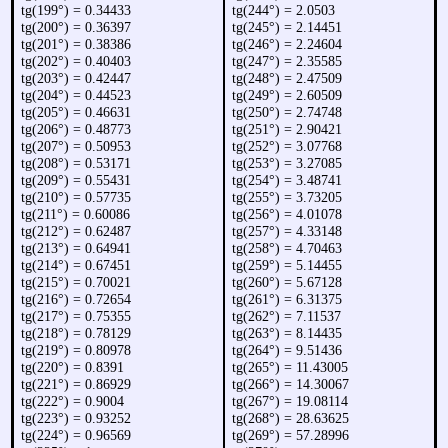
tg(199°) = 0.34433
tg(244°) = 2.0503
tg(200°) = 0.36397
tg(245°) = 2.14451
tg(201°) = 0.38386
tg(246°) = 2.24604
tg(202°) = 0.40403
tg(247°) = 2.35585
tg(203°) = 0.42447
tg(248°) = 2.47509
tg(204°) = 0.44523
tg(249°) = 2.60509
tg(205°) = 0.46631
tg(250°) = 2.74748
tg(206°) = 0.48773
tg(251°) = 2.90421
tg(207°) = 0.50953
tg(252°) = 3.07768
tg(208°) = 0.53171
tg(253°) = 3.27085
tg(209°) = 0.55431
tg(254°) = 3.48741
tg(210°) = 0.57735
tg(255°) = 3.73205
tg(211°) = 0.60086
tg(256°) = 4.01078
tg(212°) = 0.62487
tg(257°) = 4.33148
tg(213°) = 0.64941
tg(258°) = 4.70463
tg(214°) = 0.67451
tg(259°) = 5.14455
tg(215°) = 0.70021
tg(260°) = 5.67128
tg(216°) = 0.72654
tg(261°) = 6.31375
tg(217°) = 0.75355
tg(262°) = 7.11537
tg(218°) = 0.78129
tg(263°) = 8.14435
tg(219°) = 0.80978
tg(264°) = 9.51436
tg(220°) = 0.8391
tg(265°) = 11.43005
tg(221°) = 0.86929
tg(266°) = 14.30067
tg(222°) = 0.9004
tg(267°) = 19.08114
tg(223°) = 0.93252
tg(268°) = 28.63625
tg(224°) = 0.96569
tg(269°) = 57.28996