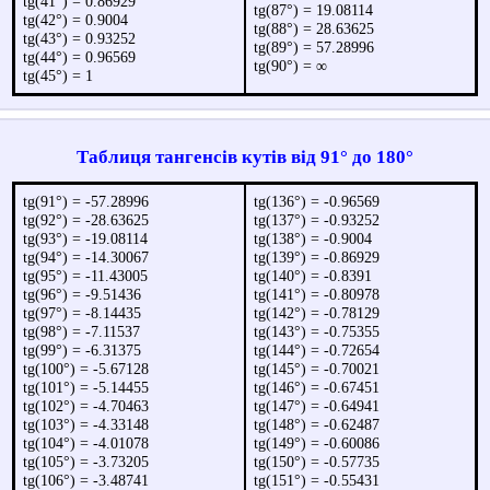
tg(41°) = 0.86929
tg(87°) = 19.08114
tg(42°) = 0.9004
tg(88°) = 28.63625
tg(43°) = 0.93252
tg(89°) = 57.28996
tg(44°) = 0.96569
tg(90°) = ∞
tg(45°) = 1
Таблиця тангенсів кутів від 91° до 180°
tg(91°) = -57.28996
tg(136°) = -0.96569
tg(92°) = -28.63625
tg(137°) = -0.93252
tg(93°) = -19.08114
tg(138°) = -0.9004
tg(94°) = -14.30067
tg(139°) = -0.86929
tg(95°) = -11.43005
tg(140°) = -0.8391
tg(96°) = -9.51436
tg(141°) = -0.80978
tg(97°) = -8.14435
tg(142°) = -0.78129
tg(98°) = -7.11537
tg(143°) = -0.75355
tg(99°) = -6.31375
tg(144°) = -0.72654
tg(100°) = -5.67128
tg(145°) = -0.70021
tg(101°) = -5.14455
tg(146°) = -0.67451
tg(102°) = -4.70463
tg(147°) = -0.64941
tg(103°) = -4.33148
tg(148°) = -0.62487
tg(104°) = -4.01078
tg(149°) = -0.60086
tg(105°) = -3.73205
tg(150°) = -0.57735
tg(106°) = -3.48741
tg(151°) = -0.55431