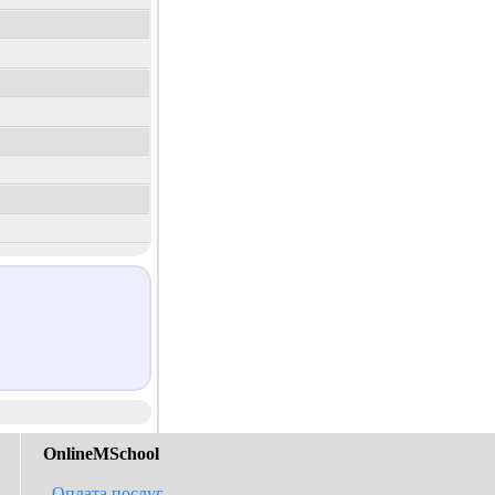
OnlineMSchool
Оплата послуг