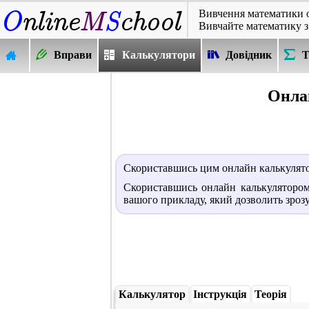
Вивчення математики 
Вивчайте математику з
Вправи
Калькулятори
Довідник
Т
Онла
Скориставшись цим онлайн калькулят
Скориставшись онлайн калькулятором
вашого прикладу, який дозволить зрозу
Калькулятор
Інструкція
Теорія