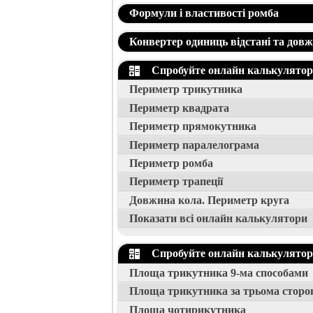
Формули і властивості ромба
Конвертер одиниць відстані та дов
Спробуйте онлайн калькулятори
Периметр трикутника
Периметр квадрата
Периметр прямокутника
Периметр паралелограма
Периметр ромба
Периметр трапеції
Довжина кола. Периметр круга
Показати всі онлайн калькулятори
Спробуйте онлайн калькулятори
Площа трикутника 9-ма способами
Площа трикутника за трьома сторо
Площа чотирикутника