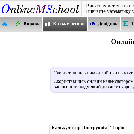
Вивчення математики 
Вивчайте математику з
Вправи
Калькулятори
Довідник
Т
Онлайн
Скориставшись цим онлайн калькулят
Скориставшись онлайн калькулятором 
вашого прикладу, який дозволить зрозу
Калькулятор
Інструкція
Теорія