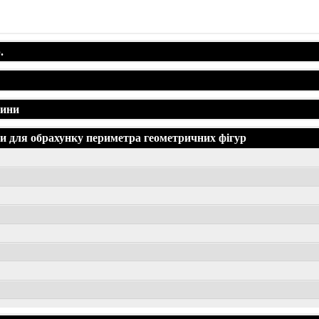
.
жини
 для обрахунку периметра геометричних фігур