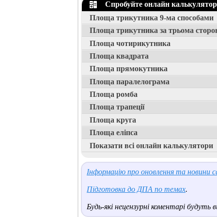
Спробуйте онлайн калькулятори
Площа трикутника 9-ма способами
Площа трикутника за трьома сторо
Площа чотирикутника
Площа квадрата
Площа прямокутника
Площа паралелограма
Площа ромба
Площа трапеції
Площа круга
Площа еліпса
Показати всі онлайн калькулятори
Інформацію про оновлення та новини са
Підготовка до ДПА по темах
.
Будь-які нецензурні коментарі будуть ви