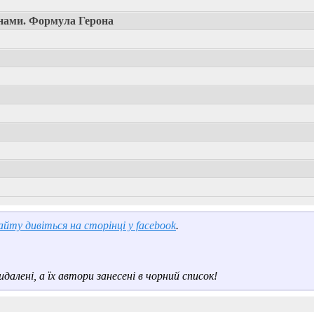
нами. Формула Герона
йту дивіться на сторінці у facebook
.
далені, а їх автори занесені в чорний список!