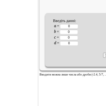
Введіть данні:
a
=
b
=
c
=
d
=
Вводити можна лише числа або дроби (-2.4, 5/7, ..