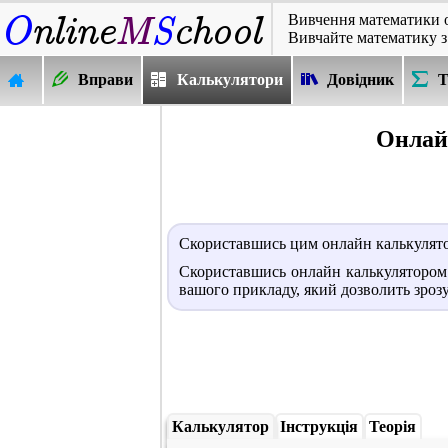
Вивчення математики 
Вивчайте математику з
Вправи
Калькулятори
Довідник
Т
Онлай
Скориставшись цим онлайн калькулят
Скориставшись онлайн калькулятором 
вашого прикладу, який дозволить зрозу
Калькулятор
Інструкція
Теорія