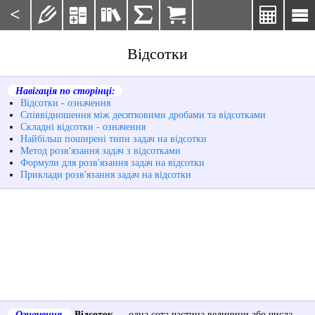
<







Відсотки
Навігація по сторінці:
Відсотки - означення
Співвідношення між десятковими дробами та відсотками
Складні відсотки - означення
Найбільш поширені типи задач на відсотки
Метод розв'язання задач з відсотками
Формули для розв'язання задач на відсотки
Приклади розв'язання задач на відсотки
Означення.
Відсоток
— одна сота частина величини або числа.