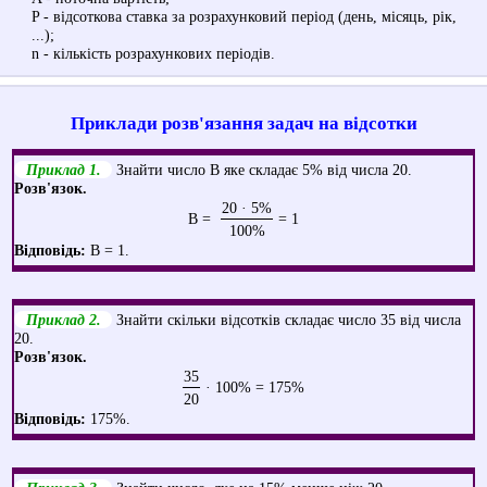
P - відсоткова ставка за розрахунковий період (день, місяць, рік,
...);
n - кількість розрахункових періодів.
Приклади розв'язання задач на відсотки
Приклад 1.
Знайти число B яке складає 5% від числа 20.
Розв'язок.
20 · 5%
B =
= 1
100%
Відповідь:
B = 1.
Приклад 2.
Знайти скільки відсотків складає число 35 від числа
20.
Розв'язок.
35
· 100% = 175%
20
Відповідь:
175%.