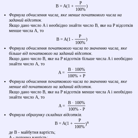
P
B = A(1 +
)
100%
Формула обчислення числа, яке менше початкового числа на
заданий відсоток.
Якщо дано число A і необхідно знайти число B, яке на P відсотків
менше числа A, то
P
B = A(1 -
)
100%
Формула обчислення початкового числа по значенню числа, яке
більше від початкового на заданий відсоток.
Якщо дано число B, яке на P відсотків більше числа A і необхідно
знайти число A, то
B · 100%
A =
100% + P
Формула обчислення початкового числа по значенню числа, яке
менше від початкового на заданий відсоток.
Якщо дано число B, яке на P відсотків менше числа A і необхідно
знайти число A, то
B · 100%
A =
100% - P
Формула обрахунку складних відсотків.
P
n
B = A(1 +
)
100%
де B - майбутня вартість;
A - поточна вартість;