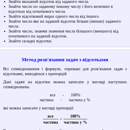
Знайти вказаний відсоток від заданого числа.
Знайти число по заданому іншому числу і його величині в
відсотках від початкового числа.
Знайти відсотковий вираз одного числа від іншого.
Знайти число яке на заданий відсоток більше (менше) заданого
числа.
Знайти число, знаючи значення числа більшого (меншого) від
початкового на заданий відсоток.
Знайти складні відсотки.
Метод розв'язання задач з відсотками
Всі співвідношення і формули, отримані для розв'язання задач з
відсотками, виводяться з пропорцій
Дані задачі на відсотки можна записати у вигляді наступних
співвідношень:
все - 100%
частина - частина у %
які можна записати у вигляді пропорції
все
100%
=
частина
частина у %