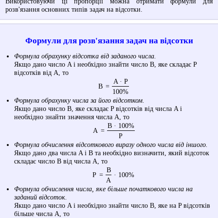
Використовуючи ці пропорції можна отримати формули для
розв'язання основних типів задач на відсотки.
Формули для розв'язання задач на відсотки
Формула обрахунку відсотка від заданого числа.
Якщо дано число A і необхідно знайти число B, яке складає P
відсотків від A, то
A · P
B
=
100%
Формула обрахунку числа за його відсотком.
Якщо дано число B, яке складає P відсотків від числа A і
необхідно знайти значення числа A, то
B · 100%
A
=
P
Формула обчислення відсоткового виразу одного числа від іншого.
Якщо дано два числа A і B та необхідно визначити, який відсоток
складає число B від числа A, то
B
P
=
· 100%
A
Формула обчислення числа, яке більше початкового числа на
заданий відсоток.
Якщо дано число A і необхідно знайти число B, яке на P відсотків
більше числа A, то