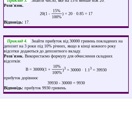
Приклад 3.
Знайти число, яке на 15% менше ніж 20.
Розв'язок.
15%
20(1 -
) = 20 · 0.85 = 17
100%
Відповідь:
17.
Приклад 4.
Знайти прибуток від 30000 гривень покладених на
депозит на 3 роки під 10% річних, якщо в кінці кожного року
відсотки додаються до депозитного вкладу.
Розв'язок.
Використаємо формулу для обчислення складних
відсотків:
10%
3
3
B = 30000(1 +
)
= 30000 · 1.1
= 39930
100%
прибуток дорівнює
39930 - 30000 = 9930
Відповідь:
прибуток 9930 гривень.