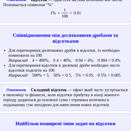
Позначається символом "%".
1
1%
=
=
0.01
100
Співвідношення між десятковими дробами та
відсотками
Для перетворення десятикових дробів в відсотки, їх необхідно
помножити на 100.
Наприклад
: 4 = 400%; 0.4 = 40%; 0.04 = 4%; 0.004 = 0.4%.
Для перетворення відсотків в десяткові дроби необхідно число
відсотків поділити на 100.
Наприклад
: 500% = 5; 50% = 0.5; 5% = 0.05; 0.5% = 0.005.
Означення.
Складний відсоток
— ефект який часто зустрічається
в економіці та фінансах, коли відсотки прибутку в кінці кожного
періоду додаються до основної суми і отримана величина в
подальшому стає вихідною для начислення нових відсотків.
Найбільш поширені типи задач на відсотки