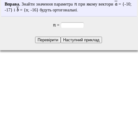
n
a
Вправа.
Знайти значення параметра
при якому вектори
= {
-10
;
b
-17
} і
= {
n
;
-16
} будуть ортогональні.
n
=