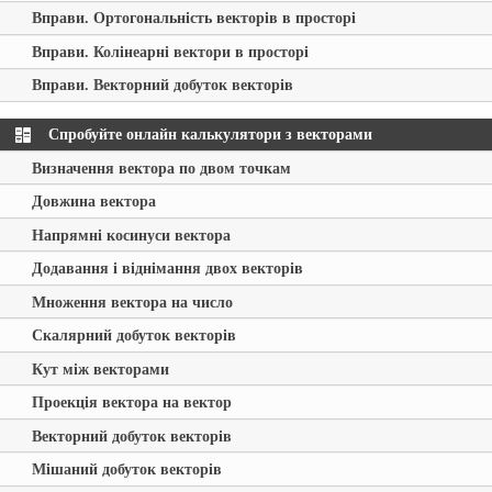
Вправи. Ортогональність векторів в просторі
Вправи. Колінеарні вектори в просторі
Вправи. Векторний добуток векторів
Спробуйте онлайн калькулятори з векторами
Визначення вектора по двом точкам
Довжина вектора
Напрямні косинуси вектора
Додавання і віднімання двох векторів
Множення вектора на число
Скалярний добуток векторів
Кут між векторами
Проекція вектора на вектор
Векторний добуток векторів
Мішаний добуток векторів