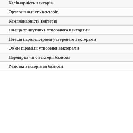
Колінеарність векторів
Ортогональність векторів
Компланарність векторів
Площа трикутника утвореного векторами
Площа паралелограма утвореного векторами
Об'єм піраміди утвореної векторами
Перевірка чи є вектори базисом
Розклад векторів за базисом