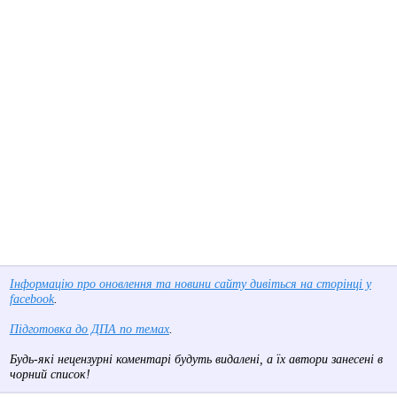
Інформацію про оновлення та новини сайту дивіться на сторінці у
facebook
.
Підготовка до ДПА по темах
.
Будь-які нецензурні коментарі будуть видалені, а їх автори занесені в
чорний список!