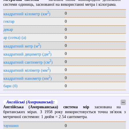
системи одиниць, заснованої на використанні метра і кілограма.
2
0
квадратний кілометр (км
)
гектар
0
декар
0
ар (сотка) (a)
0
2
0
квадратний метр (м
)
2
0
квадратний дециметр (дм
)
2
0
квадратний сантиметр (см
)
2
0
квадратний міліметр (мм
)
2
0
квадратний нанометр (нм
)
барн (б)
0
Англійські (Американські):
─
Англійська (Американська) система мір
заснована на
британських мірах. З 1958 року використовується точна зв'язок з
метричної системою: 1 дюйм = 2.54 сантиметра.
тауншип
0