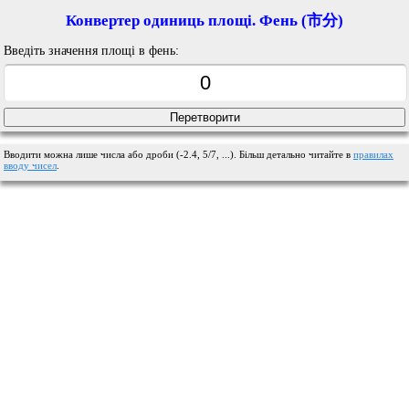
Конвертер одиниць площі. Фень (市分)
Введіть значення площі в фень:
Вводити можна лише числа або дроби (-2.4, 5/7, ...). Більш детально читайте в
правилах
вводу чисел
.