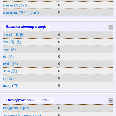
2
0
фан чі (方尺) (chi
)
2
0
фан цунь (方寸) (cun
)
Японські одиниці площі:
─
тьо (町, 町歩)
0
тан (段, 反)
0
уне (畝)
0
бу (歩)
0
цубо (坪)
0
дзьо (畳)
0
го (合)
0
шаку (勺)
0
Староруські одиниці площі:
─
квадратна верста
0
десятина (господарська)
0