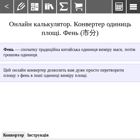
<







Онлайн калькулятор. Конвертер одиниць
площі. Фень (市分)
Фень
— спочатку традиційна китайська одиниця виміру маси, потім
грошова одиниця.
Цей онлайн конвертер дозволить вам дуже просто перетворити
площу з фень в інші одиниці виміру площі.
Конвертер
Інструкція