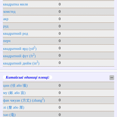
квадратна миля
0
хомстед
0
акр
0
руд
0
квадратний род
0
перч
0
2
0
квадратний ярд (yd
)
2
0
квадратний фут (ft
)
2
0
квадратний дюйм (in
)
Китайські одиниці площі:
─
цин (頃 або 顷)
0
му (畝 або 亩)
0
2
0
фан чжуан (方丈) (zhang
)
лі (釐 або 厘)
0
хао (毫)
0