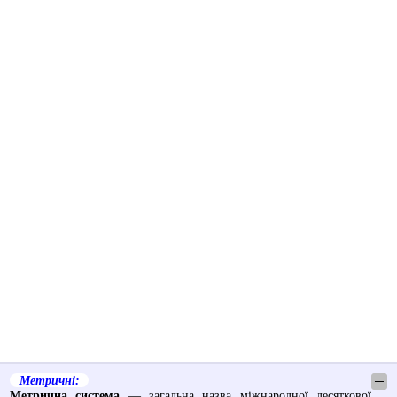
Метричні:
─
Метрична система
— загальна назва міжнародної десяткової