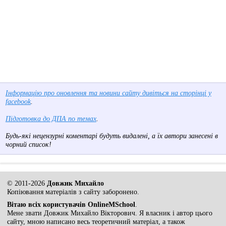
Інформацію про оновлення та новини сайту дивіться на сторінці у
facebook
.
Підготовка до ДПА по темах
.
Будь-які нецензурні коментарі будуть видалені, а їх автори занесені в
чорний список!
© 2011-2026
Довжик Михайло
Копіювання матеріалів з сайту заборонено.
Вітаю всіх користувачів OnlineMSchool
.
Мене звати Довжик Михайло Вікторович. Я власник і автор цього
сайту, мною написано весь теоретичний матеріал, а також