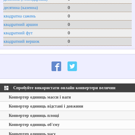
десятина (казенна)
0
квадратна сажень
0
квадратний аршин
0
квадратний фут
0
квадратний вершок
0
Спробуйте використати онлайн конвертери величин
Конвертер одиниць масси і ваги
Конвертер одиниць відстані і довжини
Конвертер одиниць площі
Конвертер одиниць об'єму
Конвертер одиниць часу