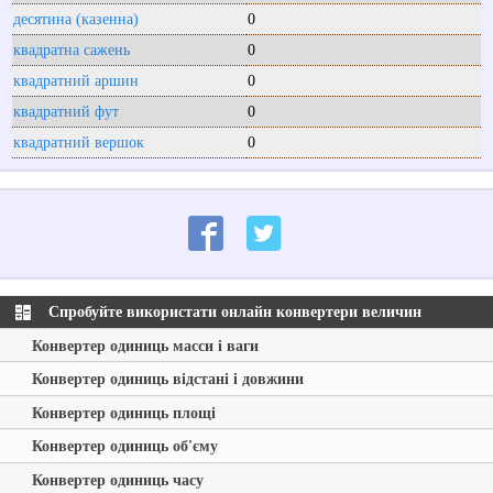
десятина (казенна)
0
квадратна сажень
0
квадратний аршин
0
квадратний фут
0
квадратний вершок
0
Спробуйте використати онлайн конвертери величин
Конвертер одиниць масси і ваги
Конвертер одиниць відстані і довжини
Конвертер одиниць площі
Конвертер одиниць об'єму
Конвертер одиниць часу