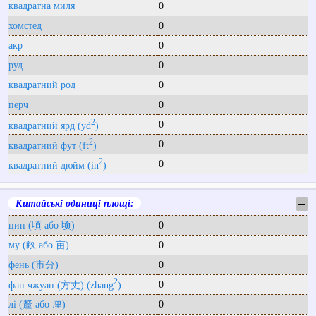
квадратна миля
0
хомстед
0
акр
0
руд
0
квадратний род
0
перч
0
2
0
квадратний ярд (yd
)
2
0
квадратний фут (ft
)
2
0
квадратний дюйм (in
)
Китайські одиниці площі:
─
цин (頃 або 顷)
0
му (畝 або 亩)
0
фень (市分)
0
2
0
фан чжуан (方丈) (zhang
)
лі (釐 або 厘)
0