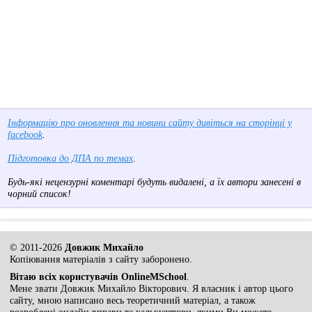
Інформацію про оновлення та новини сайту дивіться на сторінці у
facebook
.
Підготовка до ДПА по темах
.
Будь-які нецензурні коментарі будуть видалені, а їх автори занесені в
чорний список!
© 2011-2026
Довжик Михайло
Копіювання матеріалів з сайту заборонено.
Вітаю всіх користувачів OnlineMSchool
.
Мене звати Довжик Михайло Вікторович. Я власник і автор цього
сайту, мною написано весь теоретичний матеріал, а також
розроблені онлайн вправи та калькулятори, якими Ви можете