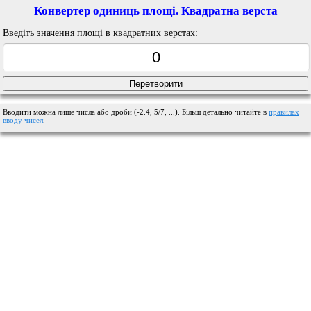
Конвертер одиниць площі. Квадратна верста
Введіть значення площі в квадратних верстах:
Вводити можна лише числа або дроби (-2.4, 5/7, ...). Більш детально читайте в
правилах
вводу чисел
.