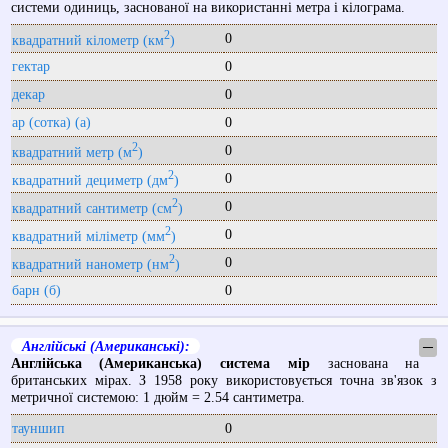
системи одиниць, заснованої на використанні метра і кілограма.
2
0
квадратний кілометр (км
)
гектар
0
декар
0
ар (сотка) (a)
0
2
0
квадратний метр (м
)
2
0
квадратний дециметр (дм
)
2
0
квадратний сантиметр (см
)
2
0
квадратний міліметр (мм
)
2
0
квадратний нанометр (нм
)
барн (б)
0
Англійські (Американські):
─
Англійська (Американська) система мір
заснована на
британських мірах. З 1958 року використовується точна зв'язок з
метричної системою: 1 дюйм = 2.54 сантиметра.
тауншип
0