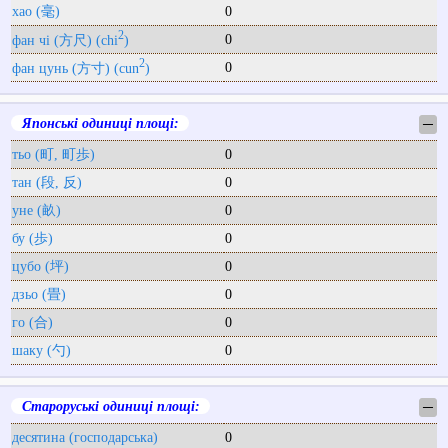
хао (毫)
0
2
0
фан чі (方尺) (chi
)
2
0
фан цунь (方寸) (cun
)
Японські одиниці площі:
─
тьо (町, 町歩)
0
тан (段, 反)
0
уне (畝)
0
бу (歩)
0
цубо (坪)
0
дзьо (畳)
0
го (合)
0
шаку (勺)
0
Староруські одиниці площі:
─
десятина (господарська)
0