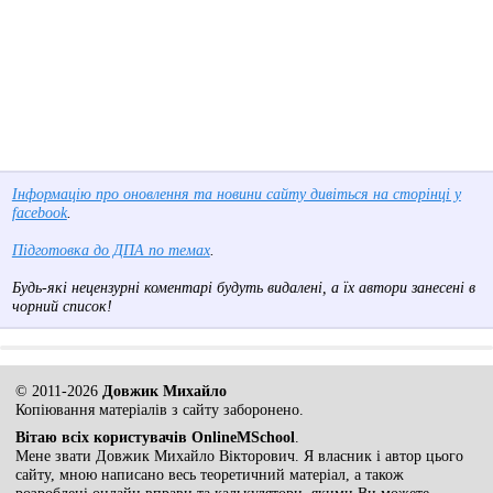
Інформацію про оновлення та новини сайту дивіться на сторінці у
facebook
.
Підготовка до ДПА по темах
.
Будь-які нецензурні коментарі будуть видалені, а їх автори занесені в
чорний список!
© 2011-2026
Довжик Михайло
Копіювання матеріалів з сайту заборонено.
Вітаю всіх користувачів OnlineMSchool
.
Мене звати Довжик Михайло Вікторович. Я власник і автор цього
сайту, мною написано весь теоретичний матеріал, а також
розроблені онлайн вправи та калькулятори, якими Ви можете