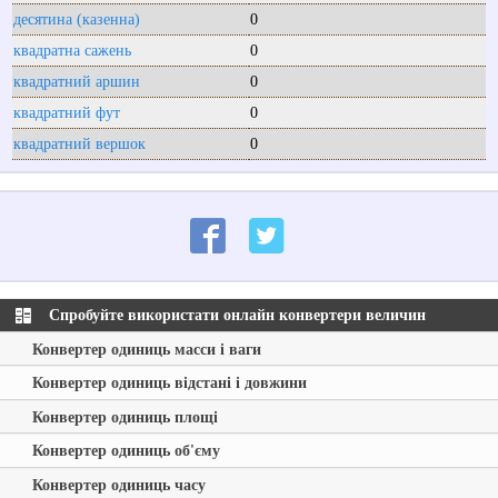
десятина (казенна)
0
квадратна сажень
0
квадратний аршин
0
квадратний фут
0
квадратний вершок
0
Спробуйте використати онлайн конвертери величин
Конвертер одиниць масси і ваги
Конвертер одиниць відстані і довжини
Конвертер одиниць площі
Конвертер одиниць об'єму
Конвертер одиниць часу