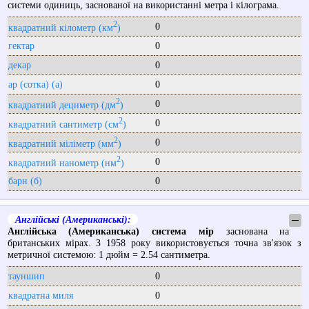
системи одиниць, заснованої на використанні метра і кілограма.
2
0
квадратний кілометр (км
)
гектар
0
декар
0
ар (сотка) (a)
0
2
0
квадратний дециметр (дм
)
2
0
квадратний сантиметр (см
)
2
0
квадратний міліметр (мм
)
2
0
квадратний нанометр (нм
)
барн (б)
0
Англійські (Американські):
─
Англійська (Американська) система мір
заснована на
британських мірах. З 1958 року використовується точна зв'язок з
метричної системою: 1 дюйм = 2.54 сантиметра.
тауншип
0
квадратна миля
0