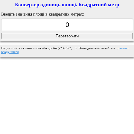
Конвертер одиниць площі. Квадратний метр
Введіть значення площі в квадратних метрах:
Вводити можна лише числа або дроби (-2.4, 5/7, ...). Більш детально читайте в
правилах
вводу чисел
.