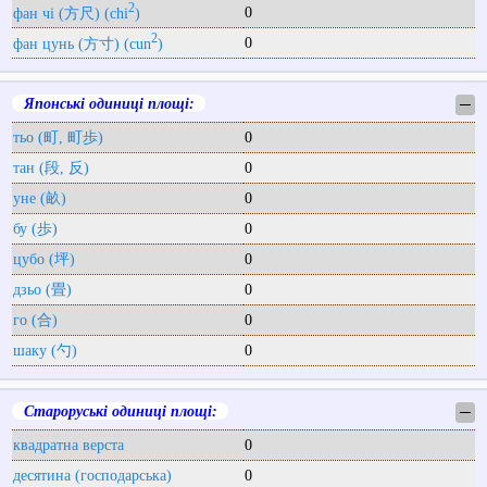
2
0
фан чі (方尺) (chi
)
2
0
фан цунь (方寸) (cun
)
Японські одиниці площі:
─
тьо (町, 町歩)
0
тан (段, 反)
0
уне (畝)
0
бу (歩)
0
цубо (坪)
0
дзьо (畳)
0
го (合)
0
шаку (勺)
0
Староруські одиниці площі:
─
квадратна верста
0
десятина (господарська)
0