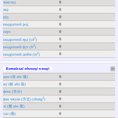
хомстед
0
акр
0
руд
0
квадратний род
0
перч
0
2
0
квадратний ярд (yd
)
2
0
квадратний фут (ft
)
2
0
квадратний дюйм (in
)
Китайські одиниці площі:
─
цин (頃 або 顷)
0
му (畝 або 亩)
0
фень (市分)
0
2
0
фан чжуан (方丈) (zhang
)
лі (釐 або 厘)
0
хао (毫)
0