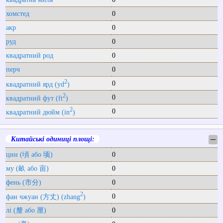
хомстед
0
акр
0
руд
0
квадратний род
0
перч
0
2
0
квадратний ярд (yd
)
2
0
квадратний фут (ft
)
2
0
квадратний дюйм (in
)
Китайські одиниці площі:
─
цин (頃 або 顷)
0
му (畝 або 亩)
0
фень (市分)
0
2
0
фан чжуан (方丈) (zhang
)
лі (釐 або 厘)
0