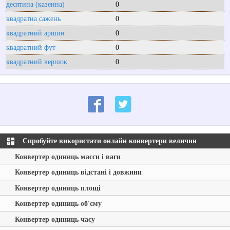
десятина (казенна)
0
квадратна сажень
0
квадратний аршин
0
квадратний фут
0
квадратний вершок
0
Спробуйте використати онлайн конвертери величин
Конвертер одиниць масси і ваги
Конвертер одиниць відстані і довжини
Конвертер одиниць площі
Конвертер одиниць об'єму
Конвертер одиниць часу