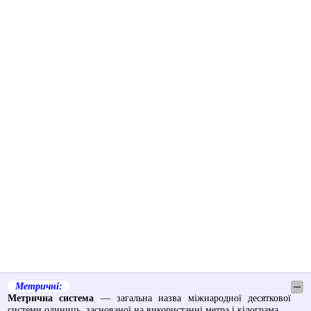
Метричні:
─
Метрична система
— загальна назва міжнародної десяткової
системи одиниць, заснованої на використанні метра і кілограма.