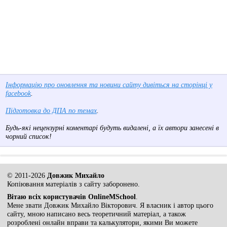
Інформацію про оновлення та новини сайту дивіться на сторінці у
facebook
.
Підготовка до ДПА по темах
.
Будь-які нецензурні коментарі будуть видалені, а їх автори занесені в
чорний список!
© 2011-2026
Довжик Михайло
Копіювання матеріалів з сайту заборонено.
Вітаю всіх користувачів OnlineMSchool
.
Мене звати Довжик Михайло Вікторович. Я власник і автор цього
сайту, мною написано весь теоретичний матеріал, а також
розроблені онлайн вправи та калькулятори, якими Ви можете