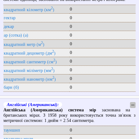
2
0
квадратний кілометр (км
)
гектар
0
декар
0
ар (сотка) (a)
0
2
0
квадратний метр (м
)
2
0
квадратний дециметр (дм
)
2
0
квадратний сантиметр (см
)
2
0
квадратний міліметр (мм
)
2
0
квадратний нанометр (нм
)
барн (б)
0
Англійські (Американські):
─
Англійська (Американська) система мір
заснована на
британських мірах. З 1958 року використовується точна зв'язок з
метричної системою: 1 дюйм = 2.54 сантиметра.
тауншип
0
квадратна миля
0