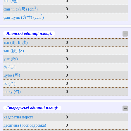
хао (毫)
0
2
0
фан чі (方尺) (chi
)
2
0
фан цунь (方寸) (cun
)
Японські одиниці площі:
─
тьо (町, 町歩)
0
тан (段, 反)
0
уне (畝)
0
бу (歩)
0
цубо (坪)
0
го (合)
0
шаку (勺)
0
Староруські одиниці площі:
─
квадратна верста
0
десятина (господарська)
0