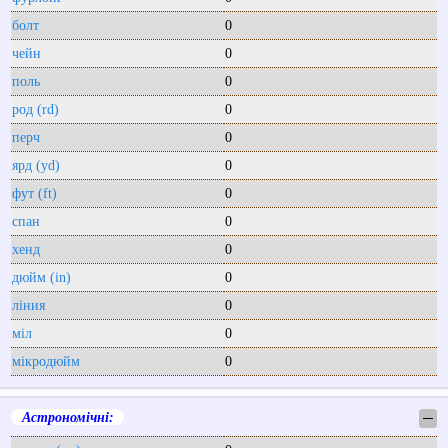
болт
0
чейн
0
поль
0
род (rd)
0
перч
0
ярд (yd)
0
фут (ft)
0
спан
0
хенд
0
дюйм (in)
0
ліния
0
міл
0
мікродюйм
0
Астрономічні:
─