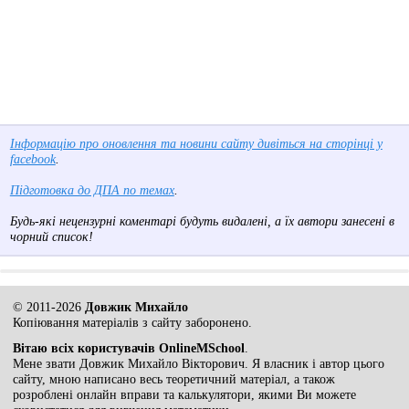
Інформацію про оновлення та новини сайту дивіться на сторінці у
facebook
.
Підготовка до ДПА по темах
.
Будь-які нецензурні коментарі будуть видалені, а їх автори занесені в
чорний список!
© 2011-2026
Довжик Михайло
Копіювання матеріалів з сайту заборонено.
Вітаю всіх користувачів OnlineMSchool
.
Мене звати Довжик Михайло Вікторович. Я власник і автор цього
сайту, мною написано весь теоретичний матеріал, а також
розроблені онлайн вправи та калькулятори, якими Ви можете