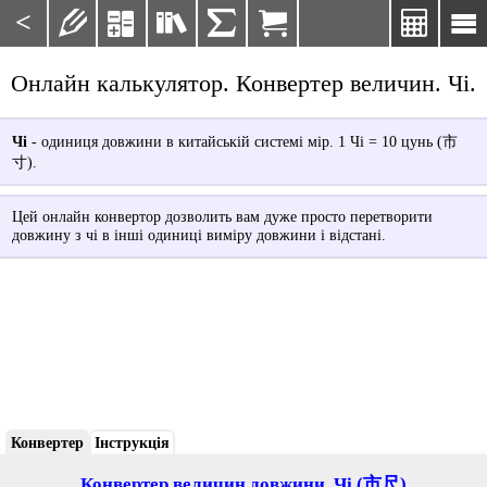
<







Онлайн калькулятор. Конвертер величин. Чі.
Чі
- одиниця довжини в китайській системі мір. 1 Чі = 10 цунь (市
寸).
Цей онлайн конвертор дозволить вам дуже просто перетворити
довжину з чі в інші одиниці виміру довжини і відстані.
Конвертер
Інструкція
Конвертер величин довжини. Чі (市尺)