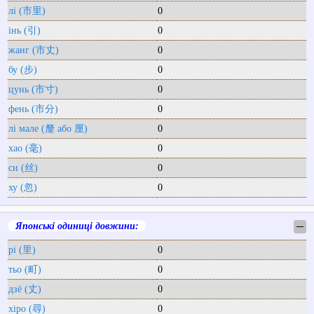
лі (市里)
0
інь (引)
0
жанг (市丈)
0
бу (步)
0
цунь (市寸)
0
фень (市分)
0
лі мале (釐 або 厘)
0
хао (毫)
0
си (丝)
0
ху (忽)
0
Японські одиниці довжини:
─
рі (里)
0
тьо (町)
0
дзё (丈)
0
хіро (尋)
0