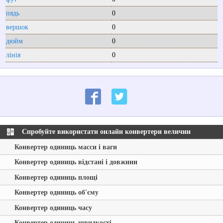
пядь
0
вершок
0
дюйм
0
лінія
0
Спробуйте використати онлайн конвертери величин
Конвертер одиниць масси і ваги
Конвертер одиниць відстані і довжини
Конвертер одиниць площі
Конвертер одиниць об'єму
Конвертер одиниць часу
Конвертер одиниць швидкості