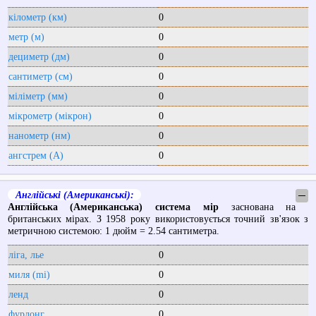
кілометр (км)
0
метр (м)
0
дециметр (дм)
0
сантиметр (см)
0
міліметр (мм)
0
мікрометр (мікрон)
0
нанометр (нм)
0
ангстрем (А)
0
Англійські (Американські):
─
Англійська (Американська) система мір
заснована на
британських мірах. З 1958 року використовується точний зв'язок з
метричною системою: 1 дюйм = 2.54 сантиметра.
ліга, лье
0
миля (mi)
0
ленд
0
фурлонг
0