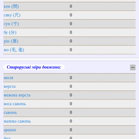
кен (間)
0
сяку (尺)
0
сун (寸)
0
бу (分)
0
рін (厘)
0
мо (毛, 毫)
0
Староруські міри довжини:
─
миля
0
верста
0
межева верста
0
коса сажень
0
сажень
0
махова сажень
0
аршин
0
фут
0