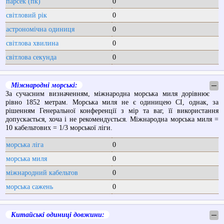
парсек (пк)
0
світловий рік
0
астрономічна одиниця
0
світлова хвилина
0
світлова секунда
0
Міжнародні морські:
─
За сучасним визначенням, міжнародна морська миля дорівнює
рівно 1852 метрам. Морська миля не є одиницею СІ, однак, за
рішенням Генеральної конференції з мір та ваг, її використання
допускається, хоча і не рекомендується. Міжнародна морська миля =
10 кабельтових = 1/3 морської ліги.
морська ліга
0
морська миля
0
міжнародний кабельтов
0
морська сажень
0
Китайські одиниці довжини:
─