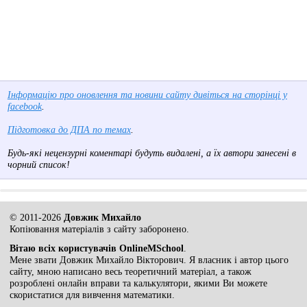
Інформацію про оновлення та новини сайту дивіться на сторінці у
facebook
.
Підготовка до ДПА по темах
.
Будь-які нецензурні коментарі будуть видалені, а їх автори занесені в
чорний список!
© 2011-2026
Довжик Михайло
Копіювання матеріалів з сайту заборонено.
Вітаю всіх користувачів OnlineMSchool
.
Мене звати Довжик Михайло Вікторович. Я власник і автор цього
сайту, мною написано весь теоретичний матеріал, а також
розроблені онлайн вправи та калькулятори, якими Ви можете
скористатися для вивчення математики.