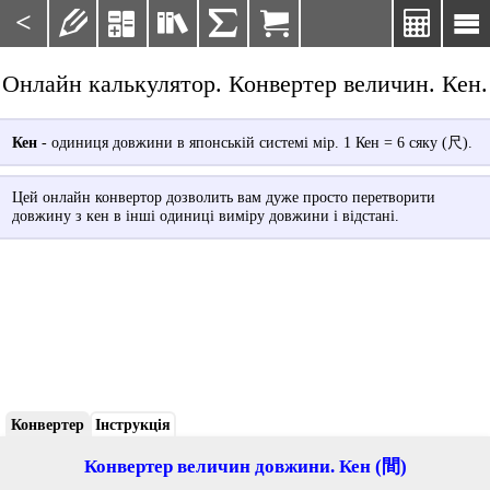
<







Онлайн калькулятор. Конвертер величин. Кен.
Кен
- одиниця довжини в японській системі мір. 1 Кен = 6 сяку (尺).
Цей онлайн конвертор дозволить вам дуже просто перетворити
довжину з кен в інші одиниці виміру довжини і відстані.
Конвертер
Інструкція
Конвертер величин довжини. Кен (間)