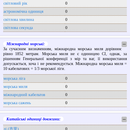
світловий рік
0
астрономічна одиниця
0
світлова хвилина
0
світлова секунда
0
Міжнародні морські:
─
За сучасним визначенням, міжнародна морська миля дорівнює
рівно 1852 метрам. Морська миля не є одиницею СІ, однак, за
рішенням Генеральної конференції з мір та ваг, її використання
допускається, хоча і не рекомендується. Міжнародна морська миля =
10 кабельтових = 1/3 морської ліги.
морська ліга
0
морська миля
0
міжнародний кабельтов
0
морська сажень
0
Китайські одиниці довжини:
─
лі (市里)
0