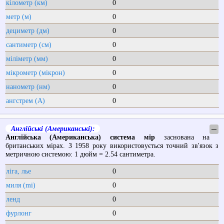
кілометр (км)
0
метр (м)
0
дециметр (дм)
0
сантиметр (см)
0
міліметр (мм)
0
мікрометр (мікрон)
0
нанометр (нм)
0
ангстрем (А)
0
Англійські (Американські):
─
Англійська (Американська) система мір
заснована на
британських мірах. З 1958 року використовується точний зв'язок з
метричною системою: 1 дюйм = 2.54 сантиметра.
ліга, лье
0
миля (mi)
0
ленд
0
фурлонг
0