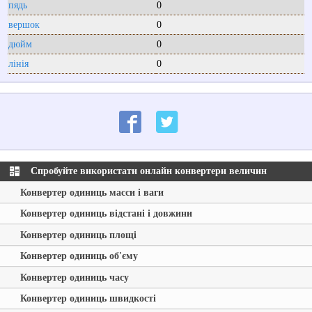
пядь
0
вершок
0
дюйм
0
лінія
0
Спробуйте використати онлайн конвертери величин
Конвертер одиниць масси і ваги
Конвертер одиниць відстані і довжини
Конвертер одиниць площі
Конвертер одиниць об'єму
Конвертер одиниць часу
Конвертер одиниць швидкості