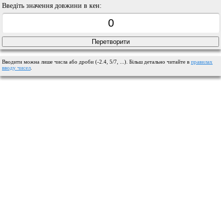
Введіть значення довжини в кен:
Вводити можна лише числа або дроби (-2.4, 5/7, ...). Більш детально читайте в
правилах
вводу чисел
.