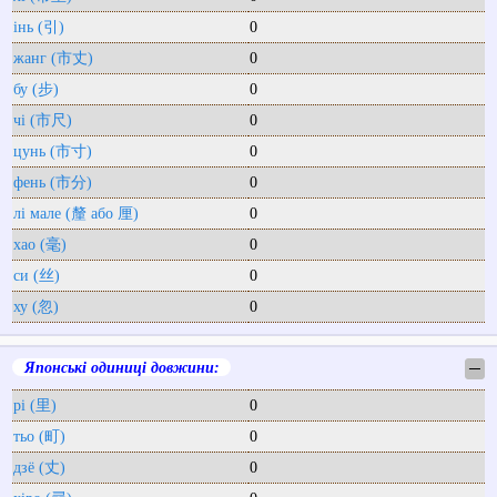
інь (引)
0
жанг (市丈)
0
бу (步)
0
чі (市尺)
0
цунь (市寸)
0
фень (市分)
0
лі мале (釐 або 厘)
0
хао (毫)
0
си (丝)
0
ху (忽)
0
Японські одиниці довжини:
─
рі (里)
0
тьо (町)
0
дзё (丈)
0