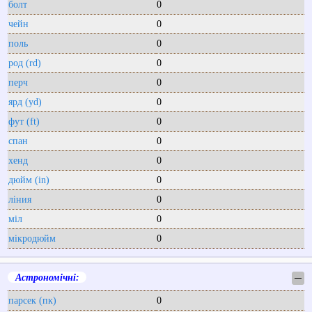
болт
0
чейн
0
поль
0
род (rd)
0
перч
0
ярд (yd)
0
фут (ft)
0
спан
0
хенд
0
дюйм (in)
0
ліния
0
міл
0
мікродюйм
0
Астрономічні:
─
парсек (пк)
0