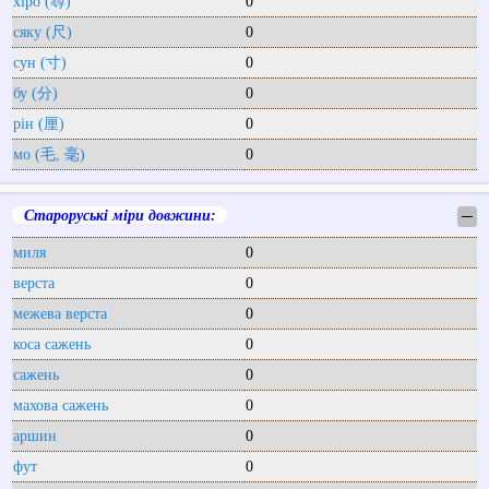
хіро (尋)
0
сяку (尺)
0
сун (寸)
0
бу (分)
0
рін (厘)
0
мо (毛, 毫)
0
Староруські міри довжини:
─
миля
0
верста
0
межева верста
0
коса сажень
0
сажень
0
махова сажень
0
аршин
0
фут
0