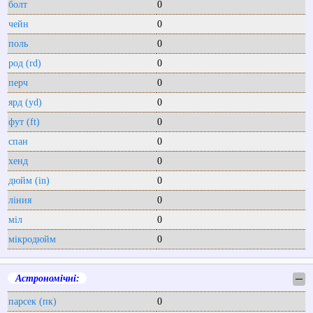
болт
0
чейн
0
поль
0
род (rd)
0
перч
0
ярд (yd)
0
фут (ft)
0
спан
0
хенд
0
дюйм (in)
0
ліния
0
міл
0
мікродюйм
0
Астрономічні:
─
парсек (пк)
0