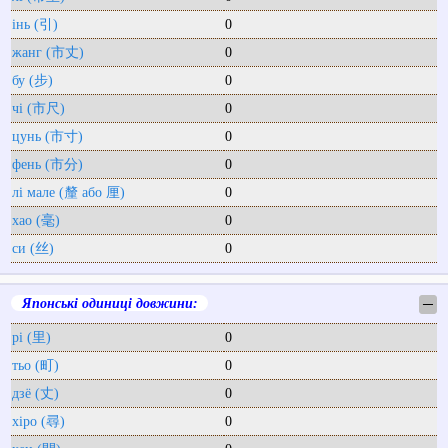
інь (引)
0
жанг (市丈)
0
бу (步)
0
чі (市尺)
0
цунь (市寸)
0
фень (市分)
0
лі мале (釐 або 厘)
0
хао (毫)
0
си (丝)
0
Японські одиниці довжини:
─
рі (里)
0
тьо (町)
0
дзё (丈)
0
хіро (尋)
0