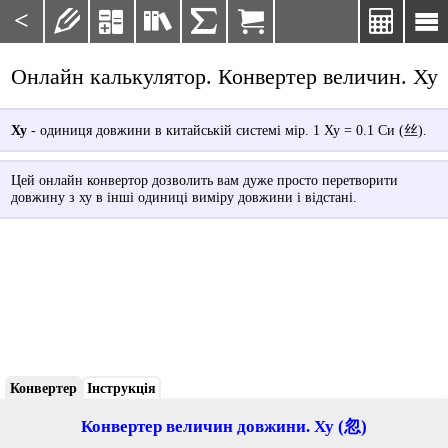
<







Онлайн калькулятор. Конвертер величин. Ху
Ху
- одиниця довжини в китайській системі мір. 1 Ху = 0.1 Cи (丝).
Цей онлайн конвертор дозволить вам дуже просто перетворити
довжину з ху в інші одиниці виміру довжини і відстані.
Конвертер
Інструкція
Конвертер величин довжини. Ху (忽)