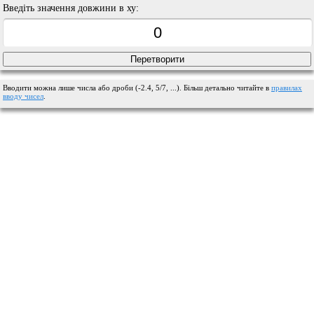
Введіть значення довжини в ху:
Вводити можна лише числа або дроби (-2.4, 5/7, ...). Більш детально читайте в
правилах
вводу чисел
.