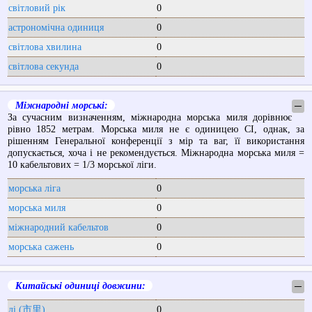
світловий рік
0
астрономічна одиниця
0
світлова хвилина
0
світлова секунда
0
Міжнародні морські:
─
За сучасним визначенням, міжнародна морська миля дорівнює
рівно 1852 метрам. Морська миля не є одиницею СІ, однак, за
рішенням Генеральної конференції з мір та ваг, її використання
допускається, хоча і не рекомендується. Міжнародна морська миля =
10 кабельтових = 1/3 морської ліги.
морська ліга
0
морська миля
0
міжнародний кабельтов
0
морська сажень
0
Китайські одиниці довжини:
─
лі (市里)
0