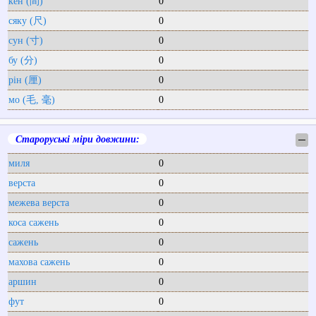
кен (間)
0
сяку (尺)
0
сун (寸)
0
бу (分)
0
рін (厘)
0
мо (毛, 毫)
0
Староруські міри довжини:
─
миля
0
верста
0
межева верста
0
коса сажень
0
сажень
0
махова сажень
0
аршин
0
фут
0