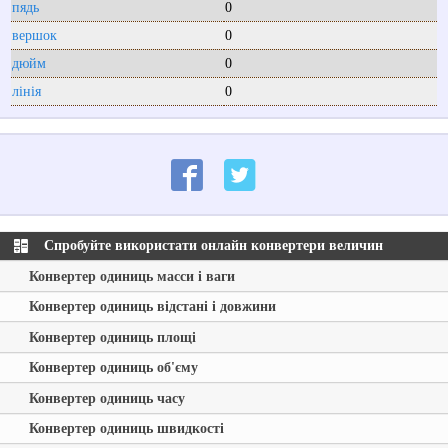
пядь
0
вершок
0
дюйм
0
лінія
0
Спробуйте використати онлайн конвертери величин
Конвертер одиниць масси і ваги
Конвертер одиниць відстані і довжини
Конвертер одиниць площі
Конвертер одиниць об'єму
Конвертер одиниць часу
Конвертер одиниць швидкості