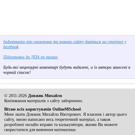
Інформацію про оновлення та новини сайту дивіться на сторінці у
facebook
.
Підготовка до ДПА по темах
.
Будь-які нецензурні коментарі будуть видалені, а їх автори занесені в
чорний список!
© 2011-2026
Довжик Михайло
Копіювання матеріалів з сайту заборонено.
Вітаю всіх користувачів OnlineMSchool
.
Мене звати Довжик Михайло Вікторович. Я власник і автор цього
сайту, мною написано весь теоретичний матеріал, а також
розроблені онлайн вправи та калькулятори, якими Ви можете
скористатися для вивчення математики.