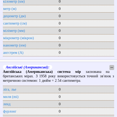
кілометр (км)
0
метр (м)
0
дециметр (дм)
0
сантиметр (см)
0
міліметр (мм)
0
мікрометр (мікрон)
0
нанометр (нм)
0
ангстрем (А)
0
Англійські (Американські):
─
Англійська (Американська) система мір
заснована на
британських мірах. З 1958 року використовується точний зв'язок з
метричною системою: 1 дюйм = 2.54 сантиметра.
ліга, лье
0
миля (mi)
0
ленд
0
фурлонг
0