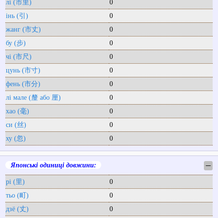
лі (市里)
0
інь (引)
0
жанг (市丈)
0
бу (步)
0
чі (市尺)
0
цунь (市寸)
0
фень (市分)
0
лі мале (釐 або 厘)
0
хао (毫)
0
си (丝)
0
ху (忽)
0
Японські одиниці довжини:
─
рі (里)
0
тьо (町)
0
дзё (丈)
0