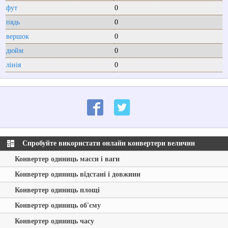
фут
0
пядь
0
вершок
0
дюйм
0
лінія
0
Спробуйте використати онлайн конвертери величин
Конвертер одиниць масси і ваги
Конвертер одиниць відстані і довжини
Конвертер одиниць площі
Конвертер одиниць об'єму
Конвертер одиниць часу