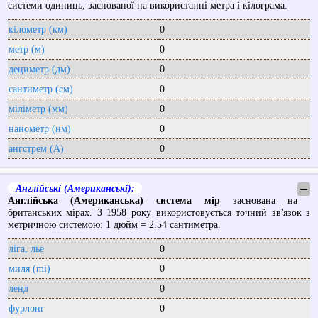
системи одиниць, заснованої на використанні метра і кілограма.
кілометр (км)
0
метр (м)
0
дециметр (дм)
0
сантиметр (см)
0
міліметр (мм)
0
нанометр (нм)
0
ангстрем (А)
0
Англійські (Американські):
─
Англійська (Американська) система мір
заснована на
британських мірах. З 1958 року використовується точний зв'язок з
метричною системою: 1 дюйм = 2.54 сантиметра.
ліга, лье
0
миля (mi)
0
ленд
0
фурлонг
0