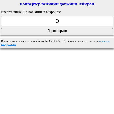
Конвертер величин довжини. Мікрон
Введіть значення довжини в мікронах:
Вводити можна лише числа або дроби (-2.4, 5/7, ...). Більш детально читайте в
правилах
вводу чисел
.