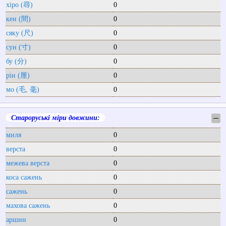
хіро (尋)
0
кен (間)
0
сяку (尺)
0
сун (寸)
0
бу (分)
0
рін (厘)
0
мо (毛, 毫)
0
Староруські міри довжини:
─
миля
0
верста
0
межева верста
0
коса сажень
0
сажень
0
махова сажень
0
аршин
0