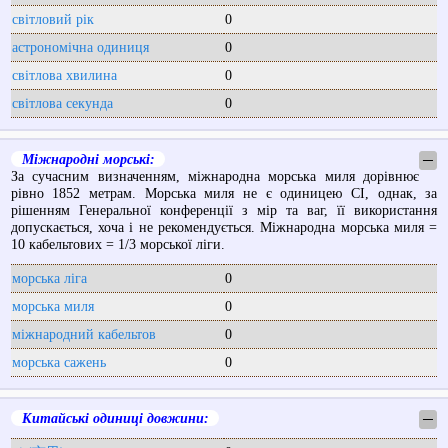
світловий рік
0
астрономічна одиниця
0
світлова хвилина
0
світлова секунда
0
Міжнародні морські:
─
За сучасним визначенням, міжнародна морська миля дорівнює
рівно 1852 метрам. Морська миля не є одиницею СІ, однак, за
рішенням Генеральної конференції з мір та ваг, її використання
допускається, хоча і не рекомендується. Міжнародна морська миля =
10 кабельтових = 1/3 морської ліги.
морська ліга
0
морська миля
0
міжнародний кабельтов
0
морська сажень
0
Китайські одиниці довжини:
─