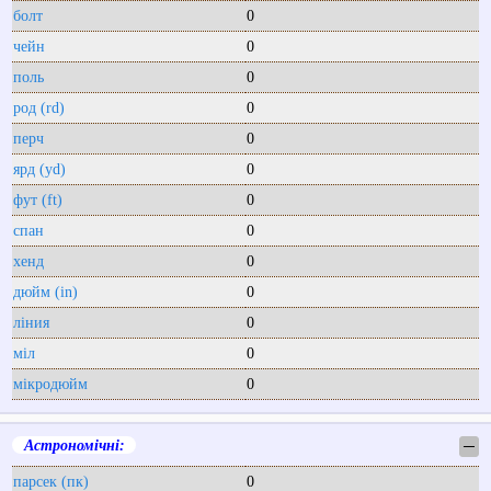
болт
0
чейн
0
поль
0
род (rd)
0
перч
0
ярд (yd)
0
фут (ft)
0
спан
0
хенд
0
дюйм (in)
0
ліния
0
міл
0
мікродюйм
0
Астрономічні:
─
парсек (пк)
0