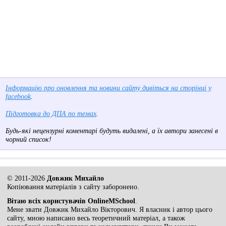
Інформацію про оновлення та новини сайту дивіться на сторінці у
facebook
.
Підготовка до ДПА по темах
.
Будь-які нецензурні коментарі будуть видалені, а їх автори занесені в
чорний список!
© 2011-2026
Довжик Михайло
Копіювання матеріалів з сайту заборонено.
Вітаю всіх користувачів OnlineMSchool
.
Мене звати Довжик Михайло Вікторович. Я власник і автор цього
сайту, мною написано весь теоретичний матеріал, а також