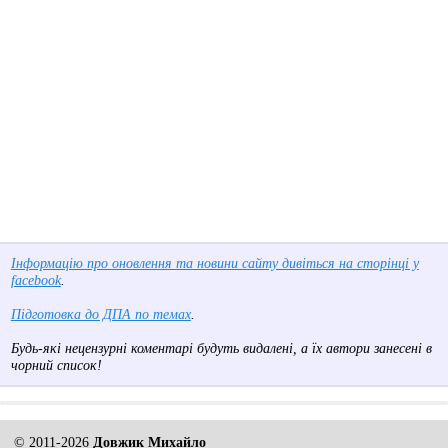
Інформацію про оновлення та новини сайту дивіться на сторінці у
facebook
.
Підготовка до ДПА по темах
.
Будь-які нецензурні коментарі будуть видалені, а їх автори занесені в
чорний список!
© 2011-2026
Довжик Михайло