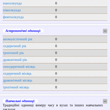
наносекунда
0
пікосекунда
0
фемтосекунда
0
Астрономічні одиниці:
─
аномалістичний рік
0
сидеричний рік
0
тропічний рік
0
драконічний рік
0
синодеричний місяць
0
сидеричний місяць
0
драконічний місяць
0
тропічний місяць
0
Навчальні одиниці:
─
Традиційні одиниці виміру часу в вузах та інших навчальних
закладах.