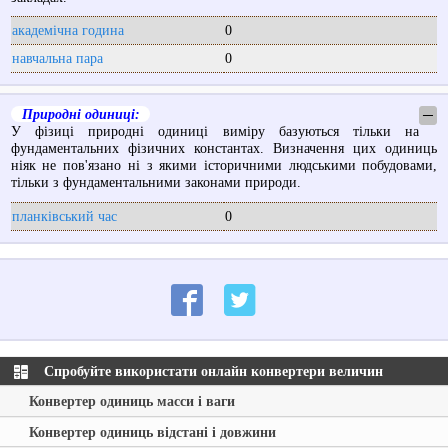
академічна година
0
навчальна пара
0
Природні одиниці:
─
У фізиці природні одиниці виміру базуються тільки на
фундаментальних фізичних константах. Визначення цих одиниць
ніяк не пов'язано ні з якими історичними людськими побудовами,
тільки з фундаментальними законами природи.
планківський час
0
Спробуйте використати онлайн конвертери величин
Конвертер одиниць масси і ваги
Конвертер одиниць відстані і довжини