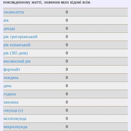
повсякденному житті, значення яких відомі всім.
тисячоліття
0
вік
0
декада
0
рік григоріанський
0
рік юліанський
0
рік (365 днів)
0
високосний рік
0
фортнайт
0
тиждень
0
день
0
година
0
хвилина
0
секунда (с)
0
міллісекунда
0
мікросекунда
0