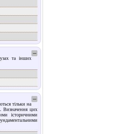
─
узах та інших
─
ються тільки на
. Визначення цих
ими історичними
ундаментальними