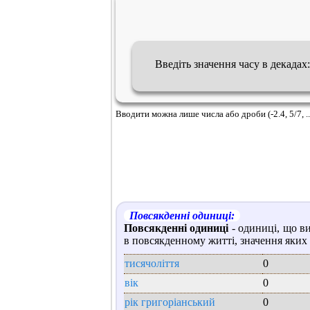
Введіть значення часу в декадах
Вводити можна лише числа або дроби (-2.4, 5/7, ..
Повсякденні одиниці:
Повсякденні одиниці
- одиниці, що в
в повсякденному житті, значення яких 
тисячоліття
0
вік
0
рік григоріанський
0