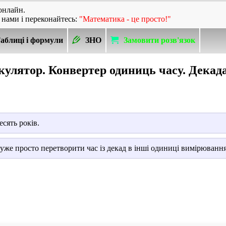
онлайн.
 нами і переконайтесь:
"Математика - це просто!"
аблиці і формули
ЗНО
Замовити розв'язок
улятор. Конвертер одиниць часу. Декад
сять років.
же просто перетворити час із декад в інші одиниці вимірювання