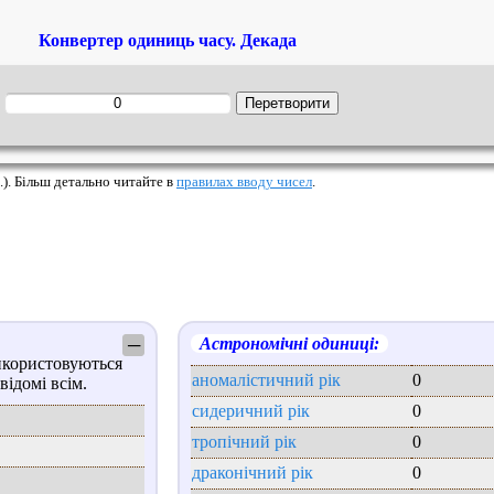
Конвертер одиниць часу. Декада
:
.). Більш детально читайте в
правилах вводу чисел
.
Астрономічні одиниці:
─
икористовуються
аномалістичний рік
0
відомі всім.
сидеричний рік
0
тропічний рік
0
драконічний рік
0