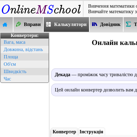
Вивчення математики 
Вивчайте математику з
Вправи
Калькулятори
Довідник
Т
Конвертери:
Онлайн кальк
Вага, маса
Довжина, відстань
Площа
Об'єм
Швидкість
Декада
— проміжок часу тривалістю де
Час
Цей онлайн конвертер дозволить вам ду
Конвертер
Інструкція