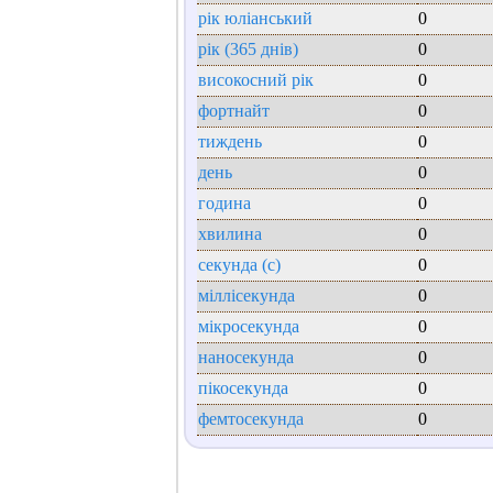
рік юліанський
0
рік (365 днів)
0
високосний рік
0
фортнайт
0
тиждень
0
день
0
година
0
хвилина
0
секунда (с)
0
міллісекунда
0
мікросекунда
0
наносекунда
0
пікосекунда
0
фемтосекунда
0