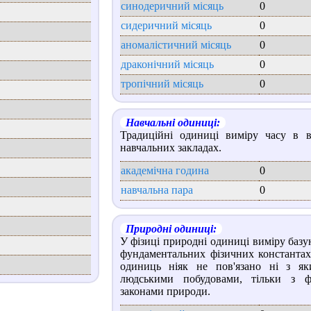
синодеричний місяць
0
сидеричний місяць
0
аномалістичний місяць
0
драконічний місяць
0
тропічний місяць
0
Навчальні одиниці:
Традиційні одиниці виміру часу в в
навчальних закладах.
академічна година
0
навчальна пара
0
Природні одиниці:
У фізиці природні одиниці виміру базу
фундаментальних фізичних константах
одиниць ніяк не пов'язано ні з як
людськими побудовами, тільки з ф
законами природи.