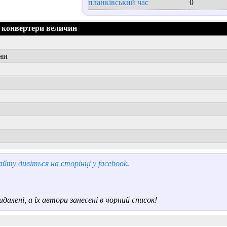
планківський час
0
 конвертери величин
ни
йту дивіться на сторінці у facebook
.
далені, а їх автори занесені в чорний список!