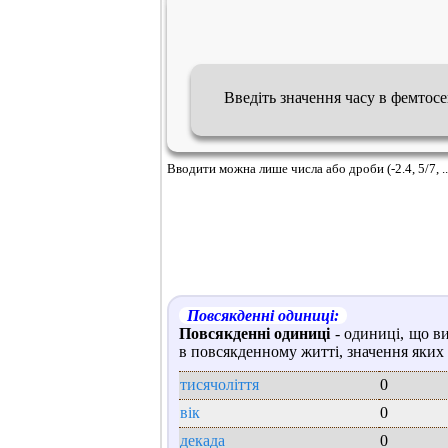
Введіть значення часу в фемтос
Вводити можна лише числа або дроби (-2.4, 5/7, ..
Повсякденні одиниці:
Повсякденні одиниці
- одиниці, що в
в повсякденному житті, значення яких 
тисячоліття
0
вік
0
декада
0