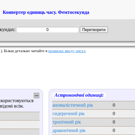
Конвертер одиниць часу. Фемтосекунда
екундах:
.). Більш детально читайте в
правилах вводу чисел
.
Астрономічні одиниці:
─
икористовуються
аномалістичний рік
0
відомі всім.
сидеричний рік
0
тропічний рік
0
драконічний рік
0