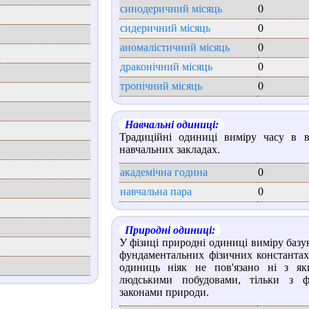
синодеричний місяць
0
сидеричний місяць
0
аномалістичний місяць
0
драконічний місяць
0
тропічний місяць
0
Навчальні одиниці:
Традиційні одиниці виміру часу в в
навчальних закладах.
академічна година
0
навчальна пара
0
Природні одиниці:
У фізиці природні одиниці виміру базу
фундаментальних фізичних константах
одиниць ніяк не пов'язано ні з як
людськими побудовами, тільки з ф
законами природи.