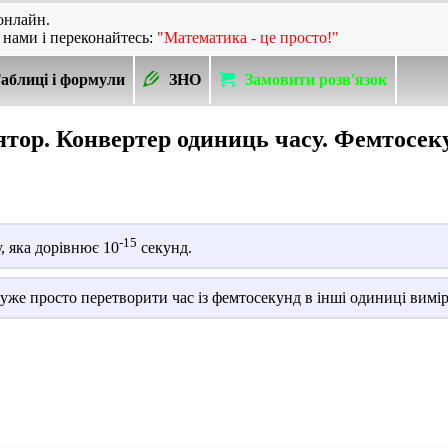
онлайн.
 нами і переконайтесь:
"Математика - це просто!"
аблиці і формули
ЗНО
Замовити розв'язок
тор. Конвертер одиниць часу. Фемтосек
-15
 яка дорівнює 10
секунд.
уже просто перетворити час із фемтосекунд в інші одиниці вимі