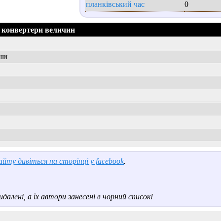
планківський час
0
 конвертери величин
ни
йту дивіться на сторінці у facebook
.
далені, а їх автори занесені в чорний список!