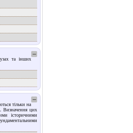
─
узах та інших
─
ються тільки на
. Визначення цих
ими історичними
ундаментальними