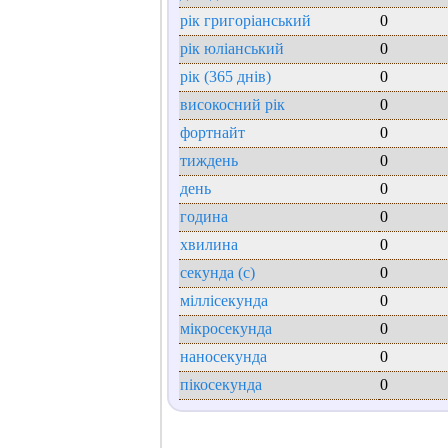
рік григоріанський
0
рік юліанський
0
рік (365 днів)
0
високосний рік
0
фортнайт
0
тиждень
0
день
0
година
0
хвилина
0
секунда (с)
0
міллісекунда
0
мікросекунда
0
наносекунда
0
пікосекунда
0