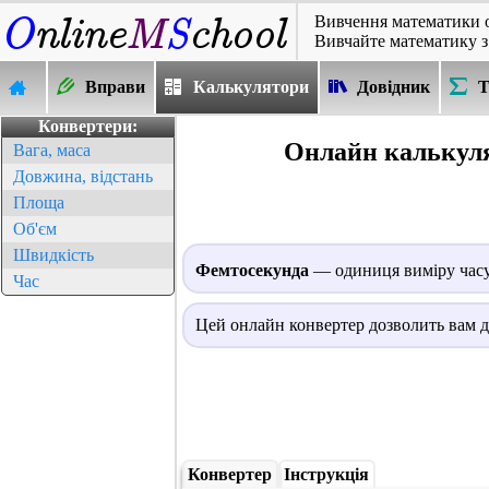
Вивчення математики 
Вивчайте математику з
Вправи
Калькулятори
Довідник
Т
Конвертери:
Онлайн калькуля
Вага, маса
Довжина, відстань
Площа
Об'єм
Швидкість
Фемтосекунда
— одиниця виміру часу,
Час
Цей онлайн конвертер дозволить вам д
Конвертер
Інструкція