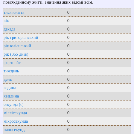
повсякденному житті, значення яких відомі всім.
тисячоліття
0
вік
0
декада
0
рік григоріанський
0
рік юліанський
0
рік (365 днів)
0
фортнайт
0
тиждень
0
день
0
година
0
хвилина
0
секунда (с)
0
міллісекунда
0
мікросекунда
0
наносекунда
0