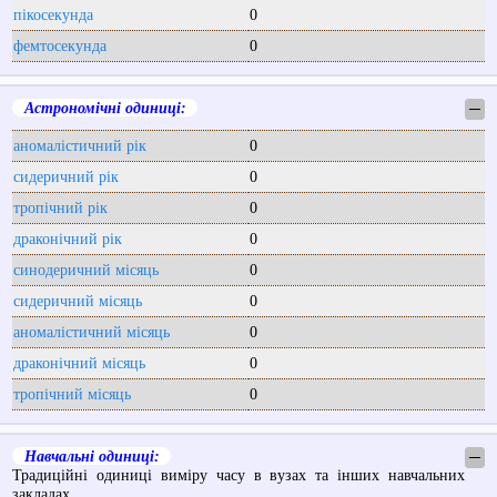
пікосекунда
0
фемтосекунда
0
Астрономічні одиниці:
─
аномалістичний рік
0
сидеричний рік
0
тропічний рік
0
драконічний рік
0
синодеричний місяць
0
сидеричний місяць
0
аномалістичний місяць
0
драконічний місяць
0
тропічний місяць
0
Навчальні одиниці:
─
Традиційні одиниці виміру часу в вузах та інших навчальних
закладах.