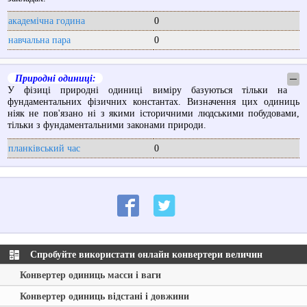
академічна година
0
навчальна пара
0
Природні одиниці:
─
У фізиці природні одиниці виміру базуються тільки на
фундаментальних фізичних константах. Визначення цих одиниць
ніяк не пов'язано ні з якими історичними людськими побудовами,
тільки з фундаментальними законами природи.
планківський час
0
Спробуйте використати онлайн конвертери величин
Конвертер одиниць масси і ваги
Конвертер одиниць відстані і довжини