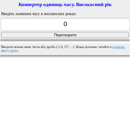
Конвертер одиниць часу. Високосний рік
Введіть значення часу в високосних роках:
Вводити можна лише числа або дроби (-2.4, 5/7, ...). Більш детально читайте в
правилах
вводу чисел
.