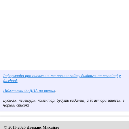
Інформацію про оновлення та новини сайту дивіться на сторінці у
facebook
.
Підготовка до ДПА по темах
.
Будь-які нецензурні коментарі будуть видалені, а їх автори занесені в
чорний список!
© 2011-2026
Довжик Михайло